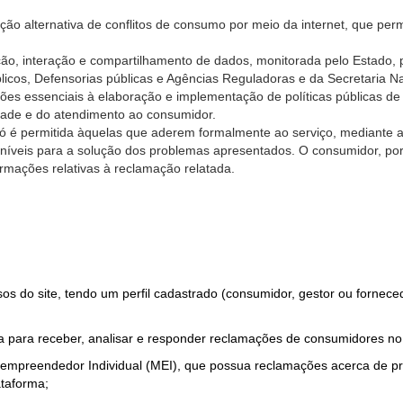
ão alternativa de conflitos de consumo por meio da internet, que perm
ção, interação e compartilhamento de dados, monitorada pelo Estado, 
úblicos, Defensorias públicas e Agências Reguladoras e da Secretaria 
ões essenciais à elaboração e implementação de políticas públicas de
dade e do atendimento ao consumidor.
só é permitida àquelas que aderem formalmente ao serviço, mediante
sponíveis para a solução dos problemas apresentados. O consumidor, po
rmações relativas à reclamação relatada.
rsos do site, tendo um perfil cadastrado (consumidor, gestor ou fornec
 para receber, analisar e responder reclamações de consumidores no
roempreendedor Individual (MEI), que possua reclamações acerca de 
taforma;