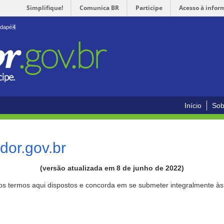
Simplifique!
Comunica BR
Participe
Acesso à infor
odapé
4
Início
Sob
or.gov.br
(versão atualizada em 8 de junho de 2022)
aos termos aqui dispostos e concorda em se submeter integralmente à