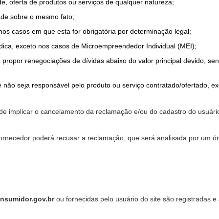
de, oferta de produtos ou serviços de qualquer natureza;
ade sobre o mesmo fato;
 nos casos em que esta for obrigatória por determinação legal;
dica, exceto nos casos de Microempreendedor Individual (MEI);
a propor renegociações de dívidas abaixo do valor principal devido, sen
 não seja responsável pelo produto ou serviço contratado/ofertado, e
pode implicar o cancelamento da reclamação e/ou do cadastro do usu
ornecedor poderá recusar a reclamação, que será analisada por um ór
nsumidor.gov.br
ou fornecidas pelo usuário do site são registradas