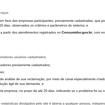
rviços:
em face das empresas participantes, previamente cadastradas, que por
0 dias, observados os critérios e parâmetros do sistema; e
a partir dos atendimentos registrados no
Consumidor.gov.br
, com ex
midores usuários cadastrados:
ecedores previamente cadastrados;
es;
o de análise de sua reclamação, por meio de canal especialmente cr
olução ágil de sua demanda; e
ela empresa, no prazo de até 20 dias, indicando se o problema foi ou n
e estatísticas divulgados pelo site é aberta a qualquer pessoa, indep