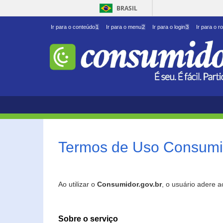
BRASIL
Ir para o conteúdo
1
Ir para o menu
2
Ir para o login
3
Ir para o r
Termos de Uso Consumid
Ao utilizar o
Consumidor.gov.br
, o usuário adere 
Sobre o serviço