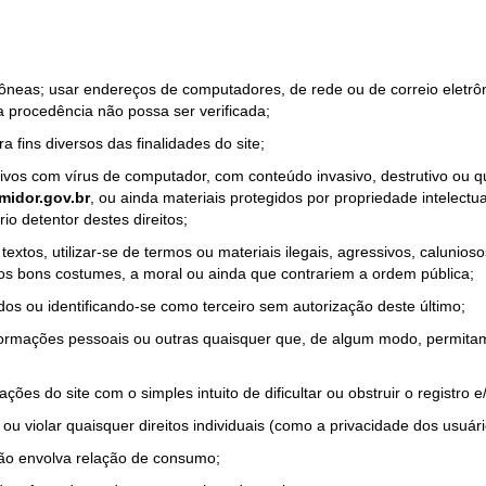
rrôneas; usar endereços de computadores, de rede ou de correio eletr
a procedência não possa ser verificada;
a fins diversos das finalidades do site;
quivos com vírus de computador, com conteúdo invasivo, destrutivo ou
idor.gov.br
, ou ainda materiais protegidos por propriedade intelectu
io detentor destes direitos;
tos, utilizar-se de termos ou materiais ilegais, agressivos, calunioso
 os bons costumes, a moral ou ainda que contrariem a ordem pública;
dos ou identificando-se como terceiro sem autorização deste último;
nformações pessoais ou outras quaisquer que, de algum modo, permitam
ações do site com o simples intuito de dificultar ou obstruir o registr
ou violar quaisquer direitos individuais (como a privacidade dos usuár
não envolva relação de consumo;