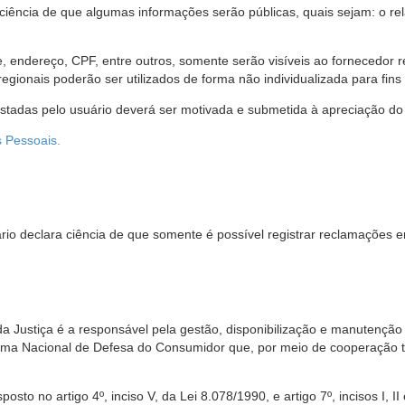
 ciência de que algumas informações serão públicas, quais sejam: o re
me, endereço, CPF, entre outros, somente serão visíveis ao fornecedor
gionais poderão ser utilizados de forma não individualizada para fins e
estadas pelo usuário deverá ser motivada e submetida à apreciação do 
s Pessoais.
io declara ciência de que somente é possível registrar reclamações e
da Justiça é a responsável pela gestão, disponibilização e manutenção
tema Nacional de Defesa do Consumidor que, por meio de cooperação 
sto no artigo 4º, inciso V, da Lei 8.078/1990, e artigo 7º, incisos I, II