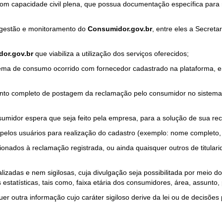
com capacidade civil plena, que possua documentação específica para 
a gestão e monitoramento do
Consumidor.gov.br
, entre eles a Secret
or.gov.br
que viabiliza a utilização dos serviços oferecidos;
ma de consumo ocorrido com fornecedor cadastrado na plataforma, em
to completo de postagem da reclamação pelo consumidor no sistema
sumidor espera que seja feito pela empresa, para a solução de sua re
pelos usuários para realização do cadastro (exemplo: nome completo, t
onados à reclamação registrada, ou ainda quaisquer outros de titularid
lizadas e nem sigilosas, cuja divulgação seja possibilitada por meio do
estatísticas, tais como, faixa etária dos consumidores, área, assunto
r outra informação cujo caráter sigiloso derive da lei ou de decisões p