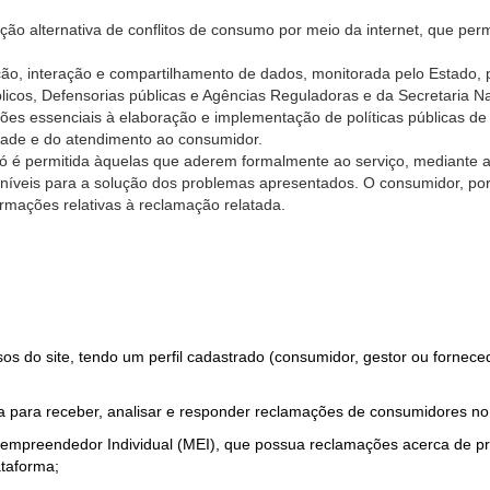
ão alternativa de conflitos de consumo por meio da internet, que perm
ção, interação e compartilhamento de dados, monitorada pelo Estado, 
úblicos, Defensorias públicas e Agências Reguladoras e da Secretaria 
ões essenciais à elaboração e implementação de políticas públicas de
dade e do atendimento ao consumidor.
só é permitida àquelas que aderem formalmente ao serviço, mediante
sponíveis para a solução dos problemas apresentados. O consumidor, po
rmações relativas à reclamação relatada.
rsos do site, tendo um perfil cadastrado (consumidor, gestor ou fornec
 para receber, analisar e responder reclamações de consumidores no
roempreendedor Individual (MEI), que possua reclamações acerca de 
taforma;