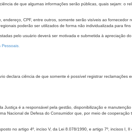
 ciência de que algumas informações serão públicas, quais sejam: o re
me, endereço, CPF, entre outros, somente serão visíveis ao fornecedor
gionais poderão ser utilizados de forma não individualizada para fins e
estadas pelo usuário deverá ser motivada e submetida à apreciação do 
s Pessoais.
io declara ciência de que somente é possível registrar reclamações e
da Justiça é a responsável pela gestão, disponibilização e manutenção
tema Nacional de Defesa do Consumidor que, por meio de cooperação 
sto no artigo 4º, inciso V, da Lei 8.078/1990, e artigo 7º, incisos I, II