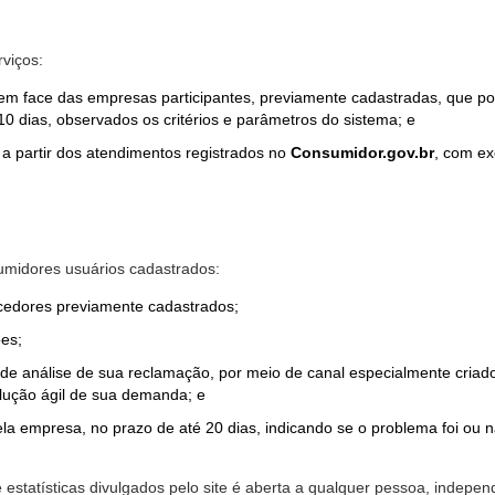
rviços:
em face das empresas participantes, previamente cadastradas, que por
0 dias, observados os critérios e parâmetros do sistema; e
a partir dos atendimentos registrados no
Consumidor.gov.br
, com ex
midores usuários cadastrados:
ecedores previamente cadastrados;
es;
o de análise de sua reclamação, por meio de canal especialmente cr
olução ágil de sua demanda; e
ela empresa, no prazo de até 20 dias, indicando se o problema foi ou n
e estatísticas divulgados pelo site é aberta a qualquer pessoa, indep