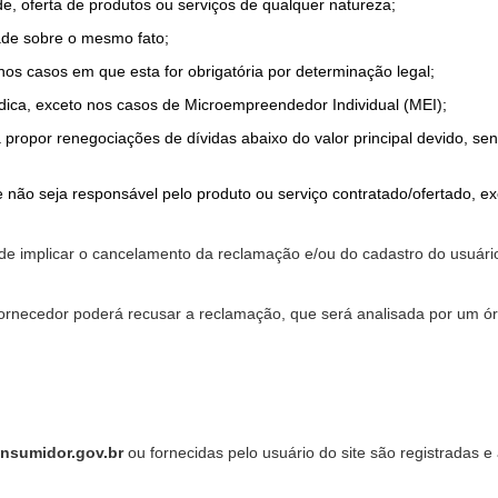
de, oferta de produtos ou serviços de qualquer natureza;
ade sobre o mesmo fato;
 nos casos em que esta for obrigatória por determinação legal;
dica, exceto nos casos de Microempreendedor Individual (MEI);
a propor renegociações de dívidas abaixo do valor principal devido, sen
 não seja responsável pelo produto ou serviço contratado/ofertado, e
pode implicar o cancelamento da reclamação e/ou do cadastro do usu
ornecedor poderá recusar a reclamação, que será analisada por um ór
nsumidor.gov.br
ou fornecidas pelo usuário do site são registradas