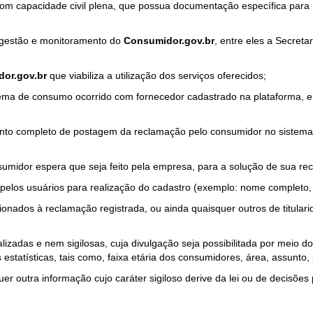
com capacidade civil plena, que possua documentação específica para 
a gestão e monitoramento do
Consumidor.gov.br
, entre eles a Secret
or.gov.br
que viabiliza a utilização dos serviços oferecidos;
ma de consumo ocorrido com fornecedor cadastrado na plataforma, em
to completo de postagem da reclamação pelo consumidor no sistema
sumidor espera que seja feito pela empresa, para a solução de sua re
pelos usuários para realização do cadastro (exemplo: nome completo, t
onados à reclamação registrada, ou ainda quaisquer outros de titularid
lizadas e nem sigilosas, cuja divulgação seja possibilitada por meio do
estatísticas, tais como, faixa etária dos consumidores, área, assunto
r outra informação cujo caráter sigiloso derive da lei ou de decisões p