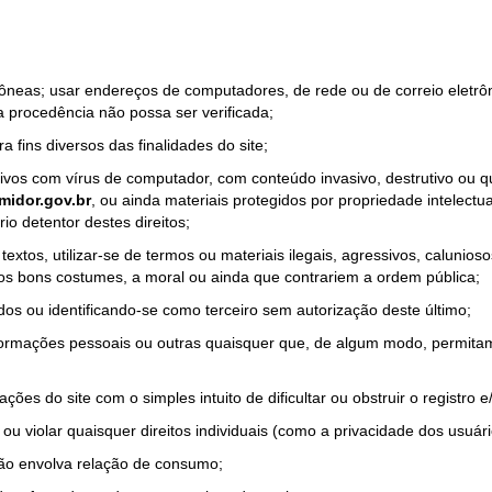
rrôneas; usar endereços de computadores, de rede ou de correio eletr
a procedência não possa ser verificada;
a fins diversos das finalidades do site;
quivos com vírus de computador, com conteúdo invasivo, destrutivo ou
idor.gov.br
, ou ainda materiais protegidos por propriedade intelectu
io detentor destes direitos;
tos, utilizar-se de termos ou materiais ilegais, agressivos, calunioso
 os bons costumes, a moral ou ainda que contrariem a ordem pública;
dos ou identificando-se como terceiro sem autorização deste último;
nformações pessoais ou outras quaisquer que, de algum modo, permitam
ações do site com o simples intuito de dificultar ou obstruir o registr
ou violar quaisquer direitos individuais (como a privacidade dos usuár
não envolva relação de consumo;