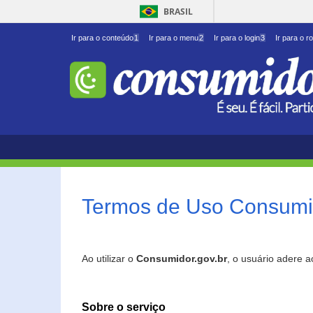
BRASIL
Ir para o conteúdo
1
Ir para o menu
2
Ir para o login
3
Ir para o r
Termos de Uso Consumid
Ao utilizar o
Consumidor.gov.br
, o usuário adere 
Sobre o serviço