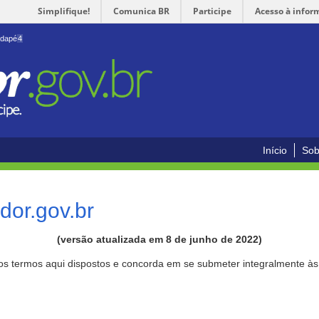
Simplifique!
Comunica BR
Participe
Acesso à infor
odapé
4
Início
Sob
or.gov.br
(versão atualizada em 8 de junho de 2022)
aos termos aqui dispostos e concorda em se submeter integralmente à