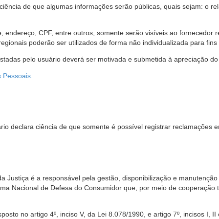
 ciência de que algumas informações serão públicas, quais sejam: o re
me, endereço, CPF, entre outros, somente serão visíveis ao fornecedor
gionais poderão ser utilizados de forma não individualizada para fins e
estadas pelo usuário deverá ser motivada e submetida à apreciação do 
s Pessoais.
io declara ciência de que somente é possível registrar reclamações e
da Justiça é a responsável pela gestão, disponibilização e manutenção
tema Nacional de Defesa do Consumidor que, por meio de cooperação 
sto no artigo 4º, inciso V, da Lei 8.078/1990, e artigo 7º, incisos I, II