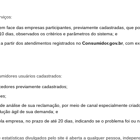
rviços:
em face das empresas participantes, previamente cadastradas, que por
0 dias, observados os critérios e parâmetros do sistema; e
a partir dos atendimentos registrados no
Consumidor.gov.br
, com ex
midores usuários cadastrados:
ecedores previamente cadastrados;
es;
o de análise de sua reclamação, por meio de canal especialmente cr
olução ágil de sua demanda; e
ela empresa, no prazo de até 20 dias, indicando se o problema foi ou n
e estatísticas divulgados pelo site é aberta a qualquer pessoa, indep