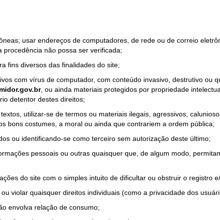
rrôneas; usar endereços de computadores, de rede ou de correio eletr
a procedência não possa ser verificada;
a fins diversos das finalidades do site;
quivos com vírus de computador, com conteúdo invasivo, destrutivo ou
idor.gov.br
, ou ainda materiais protegidos por propriedade intelectu
io detentor destes direitos;
tos, utilizar-se de termos ou materiais ilegais, agressivos, calunioso
 os bons costumes, a moral ou ainda que contrariem a ordem pública;
dos ou identificando-se como terceiro sem autorização deste último;
nformações pessoais ou outras quaisquer que, de algum modo, permitam
ações do site com o simples intuito de dificultar ou obstruir o registr
ou violar quaisquer direitos individuais (como a privacidade dos usuár
não envolva relação de consumo;