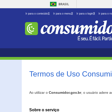
BRASIL
Ir para o conteúdo
1
Ir para o menu
2
Ir para o login
3
Ir para o r
Termos de Uso Consumid
Ao utilizar o
Consumidor.gov.br
, o usuário adere 
Sobre o serviço