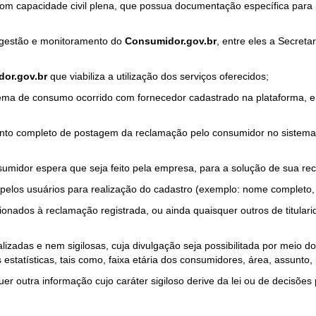
com capacidade civil plena, que possua documentação específica para 
a gestão e monitoramento do
Consumidor.gov.br
, entre eles a Secret
or.gov.br
que viabiliza a utilização dos serviços oferecidos;
ma de consumo ocorrido com fornecedor cadastrado na plataforma, em
to completo de postagem da reclamação pelo consumidor no sistema
sumidor espera que seja feito pela empresa, para a solução de sua re
pelos usuários para realização do cadastro (exemplo: nome completo, t
onados à reclamação registrada, ou ainda quaisquer outros de titularid
lizadas e nem sigilosas, cuja divulgação seja possibilitada por meio do
estatísticas, tais como, faixa etária dos consumidores, área, assunto
r outra informação cujo caráter sigiloso derive da lei ou de decisões p