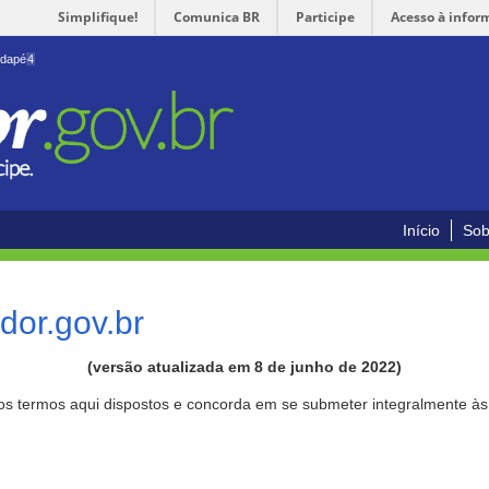
Simplifique!
Comunica BR
Participe
Acesso à infor
odapé
4
Início
Sob
or.gov.br
(versão atualizada em 8 de junho de 2022)
aos termos aqui dispostos e concorda em se submeter integralmente à