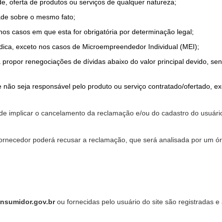
de, oferta de produtos ou serviços de qualquer natureza;
ade sobre o mesmo fato;
 nos casos em que esta for obrigatória por determinação legal;
dica, exceto nos casos de Microempreendedor Individual (MEI);
a propor renegociações de dívidas abaixo do valor principal devido, sen
 não seja responsável pelo produto ou serviço contratado/ofertado, e
pode implicar o cancelamento da reclamação e/ou do cadastro do usu
ornecedor poderá recusar a reclamação, que será analisada por um ór
nsumidor.gov.br
ou fornecidas pelo usuário do site são registradas