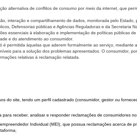
ão alternativa de conflitos de consumo por meio da internet, que perm
ção, interação e compartilhamento de dados, monitorada pelo Estado, 
úblicos, Defensorias públicas e Agências Reguladoras e da Secretaria 
ões essenciais à elaboração e implementação de políticas públicas de
dade e do atendimento ao consumidor.
só é permitida àquelas que aderem formalmente ao serviço, mediante
sponíveis para a solução dos problemas apresentados. O consumidor, po
rmações relativas à reclamação relatada.
rsos do site, tendo um perfil cadastrado (consumidor, gestor ou fornec
 para receber, analisar e responder reclamações de consumidores no
roempreendedor Individual (MEI), que possua reclamações acerca de 
taforma;