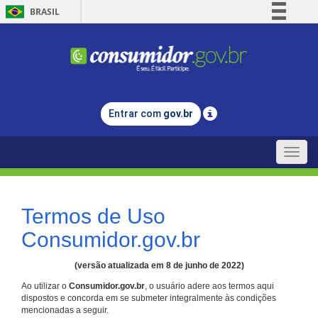
BRASIL
Simplifique!
Comunica BR
Participe
Acesso à informação
Entrar com
gov.br
Legislação
Canais
Toggle
naviga
Termos de Uso
Consumidor.gov.br
(versão atualizada em 8 de junho de 2022)
Ao utilizar o
Consumidor.gov.br
, o usuário adere aos termos aqui
dispostos e concorda em se submeter integralmente às condições
mencionadas a seguir.