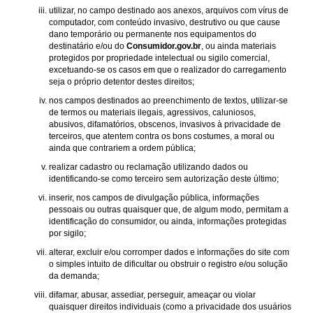
utilizar, no campo destinado aos anexos, arquivos com vírus de
computador, com conteúdo invasivo, destrutivo ou que cause
dano temporário ou permanente nos equipamentos do
destinatário e/ou do
Consumidor.gov.br
, ou ainda materiais
protegidos por propriedade intelectual ou sigilo comercial,
excetuando-se os casos em que o realizador do carregamento
seja o próprio detentor destes direitos;
nos campos destinados ao preenchimento de textos, utilizar-se
de termos ou materiais ilegais, agressivos, caluniosos,
abusivos, difamatórios, obscenos, invasivos à privacidade de
terceiros, que atentem contra os bons costumes, a moral ou
ainda que contrariem a ordem pública;
realizar cadastro ou reclamação utilizando dados ou
identificando-se como terceiro sem autorização deste último;
inserir, nos campos de divulgação pública, informações
pessoais ou outras quaisquer que, de algum modo, permitam a
identificação do consumidor, ou ainda, informações protegidas
por sigilo;
alterar, excluir e/ou corromper dados e informações do site com
o simples intuito de dificultar ou obstruir o registro e/ou solução
da demanda;
difamar, abusar, assediar, perseguir, ameaçar ou violar
quaisquer direitos individuais (como a privacidade dos usuários