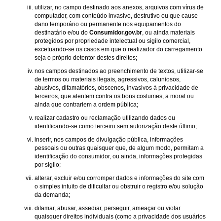
utilizar, no campo destinado aos anexos, arquivos com vírus de
computador, com conteúdo invasivo, destrutivo ou que cause
dano temporário ou permanente nos equipamentos do
destinatário e/ou do
Consumidor.gov.br
, ou ainda materiais
protegidos por propriedade intelectual ou sigilo comercial,
excetuando-se os casos em que o realizador do carregamento
seja o próprio detentor destes direitos;
nos campos destinados ao preenchimento de textos, utilizar-se
de termos ou materiais ilegais, agressivos, caluniosos,
abusivos, difamatórios, obscenos, invasivos à privacidade de
terceiros, que atentem contra os bons costumes, a moral ou
ainda que contrariem a ordem pública;
realizar cadastro ou reclamação utilizando dados ou
identificando-se como terceiro sem autorização deste último;
inserir, nos campos de divulgação pública, informações
pessoais ou outras quaisquer que, de algum modo, permitam a
identificação do consumidor, ou ainda, informações protegidas
por sigilo;
alterar, excluir e/ou corromper dados e informações do site com
o simples intuito de dificultar ou obstruir o registro e/ou solução
da demanda;
difamar, abusar, assediar, perseguir, ameaçar ou violar
quaisquer direitos individuais (como a privacidade dos usuários