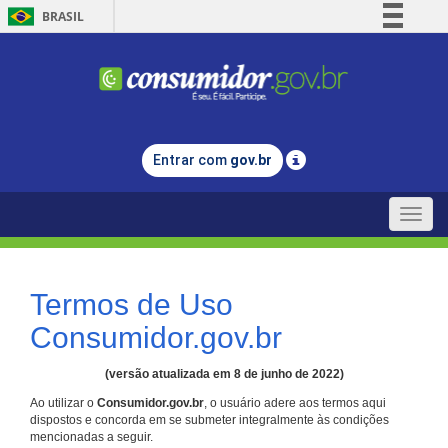
BRASIL
Simplifique!
Comunica BR
Participe
Acesso à informação
Entrar com
gov.br
Legislação
Canais
Toggle
naviga
Termos de Uso
Consumidor.gov.br
(versão atualizada em 8 de junho de 2022)
Ao utilizar o
Consumidor.gov.br
, o usuário adere aos termos aqui
dispostos e concorda em se submeter integralmente às condições
mencionadas a seguir.