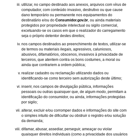
utilizar, no campo destinado aos anexos, arquivos com vírus de
computador, com conteúdo invasivo, destrutivo ou que cause
dano temporário ou permanente nos equipamentos do
destinatário e/ou do
Consumidor.gov.br
, ou ainda materiais
protegidos por propriedade intelectual ou sigilo comercial,
excetuando-se os casos em que o realizador do carregamento
seja o próprio detentor destes direitos;
nos campos destinados ao preenchimento de textos, utilizar-se
de termos ou materiais ilegais, agressivos, caluniosos,
abusivos, difamatórios, obscenos, invasivos à privacidade de
terceiros, que atentem contra os bons costumes, a moral ou
ainda que contrariem a ordem pública;
realizar cadastro ou reclamação utilizando dados ou
identificando-se como terceiro sem autorização deste último;
inserir, nos campos de divulgação pública, informações
pessoais ou outras quaisquer que, de algum modo, permitam a
identificação do consumidor, ou ainda, informações protegidas
por sigilo;
alterar, excluir e/ou corromper dados e informações do site com
o simples intuito de dificultar ou obstruir o registro e/ou solução
da demanda;
difamar, abusar, assediar, perseguir, ameaçar ou violar
quaisquer direitos individuais (como a privacidade dos usuários