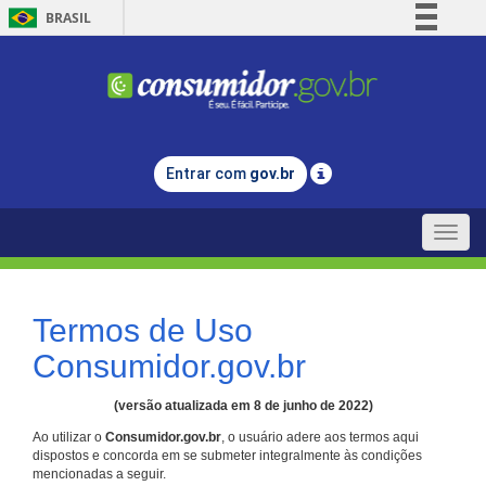
BRASIL
Simplifique!
Comunica BR
Participe
Acesso à informação
Entrar com
gov.br
Legislação
Canais
Toggle
naviga
Termos de Uso
Consumidor.gov.br
(versão atualizada em 8 de junho de 2022)
Ao utilizar o
Consumidor.gov.br
, o usuário adere aos termos aqui
dispostos e concorda em se submeter integralmente às condições
mencionadas a seguir.