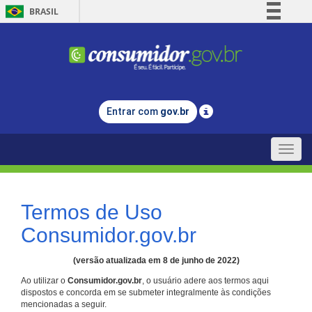
BRASIL
Simplifique!
Comunica BR
Participe
Acesso à informação
Entrar com
gov.br
Legislação
Canais
Toggle
naviga
Termos de Uso
Consumidor.gov.br
(versão atualizada em 8 de junho de 2022)
Ao utilizar o
Consumidor.gov.br
, o usuário adere aos termos aqui
dispostos e concorda em se submeter integralmente às condições
mencionadas a seguir.