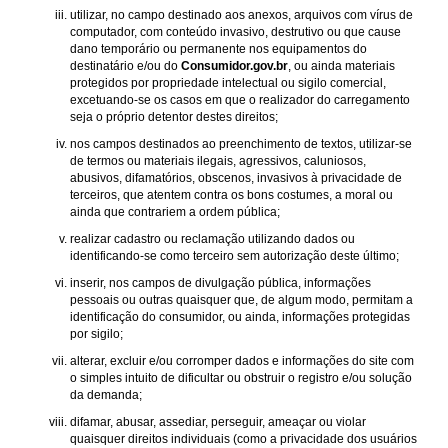
utilizar, no campo destinado aos anexos, arquivos com vírus de
computador, com conteúdo invasivo, destrutivo ou que cause
dano temporário ou permanente nos equipamentos do
destinatário e/ou do
Consumidor.gov.br
, ou ainda materiais
protegidos por propriedade intelectual ou sigilo comercial,
excetuando-se os casos em que o realizador do carregamento
seja o próprio detentor destes direitos;
nos campos destinados ao preenchimento de textos, utilizar-se
de termos ou materiais ilegais, agressivos, caluniosos,
abusivos, difamatórios, obscenos, invasivos à privacidade de
terceiros, que atentem contra os bons costumes, a moral ou
ainda que contrariem a ordem pública;
realizar cadastro ou reclamação utilizando dados ou
identificando-se como terceiro sem autorização deste último;
inserir, nos campos de divulgação pública, informações
pessoais ou outras quaisquer que, de algum modo, permitam a
identificação do consumidor, ou ainda, informações protegidas
por sigilo;
alterar, excluir e/ou corromper dados e informações do site com
o simples intuito de dificultar ou obstruir o registro e/ou solução
da demanda;
difamar, abusar, assediar, perseguir, ameaçar ou violar
quaisquer direitos individuais (como a privacidade dos usuários