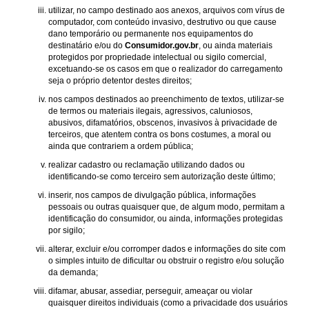
utilizar, no campo destinado aos anexos, arquivos com vírus de
computador, com conteúdo invasivo, destrutivo ou que cause
dano temporário ou permanente nos equipamentos do
destinatário e/ou do
Consumidor.gov.br
, ou ainda materiais
protegidos por propriedade intelectual ou sigilo comercial,
excetuando-se os casos em que o realizador do carregamento
seja o próprio detentor destes direitos;
nos campos destinados ao preenchimento de textos, utilizar-se
de termos ou materiais ilegais, agressivos, caluniosos,
abusivos, difamatórios, obscenos, invasivos à privacidade de
terceiros, que atentem contra os bons costumes, a moral ou
ainda que contrariem a ordem pública;
realizar cadastro ou reclamação utilizando dados ou
identificando-se como terceiro sem autorização deste último;
inserir, nos campos de divulgação pública, informações
pessoais ou outras quaisquer que, de algum modo, permitam a
identificação do consumidor, ou ainda, informações protegidas
por sigilo;
alterar, excluir e/ou corromper dados e informações do site com
o simples intuito de dificultar ou obstruir o registro e/ou solução
da demanda;
difamar, abusar, assediar, perseguir, ameaçar ou violar
quaisquer direitos individuais (como a privacidade dos usuários