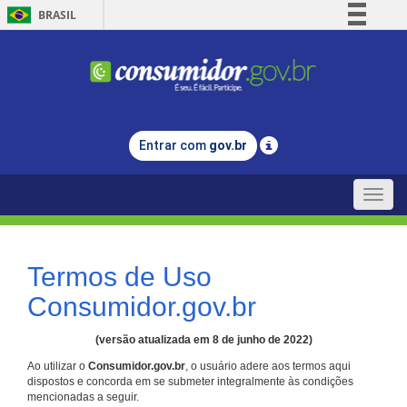
BRASIL
Simplifique!
Comunica BR
Participe
Acesso à informação
Entrar com
gov.br
Legislação
Canais
Toggle
naviga
Termos de Uso
Consumidor.gov.br
(versão atualizada em 8 de junho de 2022)
Ao utilizar o
Consumidor.gov.br
, o usuário adere aos termos aqui
dispostos e concorda em se submeter integralmente às condições
mencionadas a seguir.