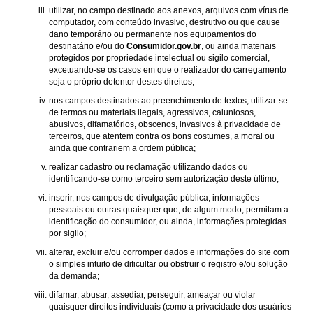
utilizar, no campo destinado aos anexos, arquivos com vírus de
computador, com conteúdo invasivo, destrutivo ou que cause
dano temporário ou permanente nos equipamentos do
destinatário e/ou do
Consumidor.gov.br
, ou ainda materiais
protegidos por propriedade intelectual ou sigilo comercial,
excetuando-se os casos em que o realizador do carregamento
seja o próprio detentor destes direitos;
nos campos destinados ao preenchimento de textos, utilizar-se
de termos ou materiais ilegais, agressivos, caluniosos,
abusivos, difamatórios, obscenos, invasivos à privacidade de
terceiros, que atentem contra os bons costumes, a moral ou
ainda que contrariem a ordem pública;
realizar cadastro ou reclamação utilizando dados ou
identificando-se como terceiro sem autorização deste último;
inserir, nos campos de divulgação pública, informações
pessoais ou outras quaisquer que, de algum modo, permitam a
identificação do consumidor, ou ainda, informações protegidas
por sigilo;
alterar, excluir e/ou corromper dados e informações do site com
o simples intuito de dificultar ou obstruir o registro e/ou solução
da demanda;
difamar, abusar, assediar, perseguir, ameaçar ou violar
quaisquer direitos individuais (como a privacidade dos usuários