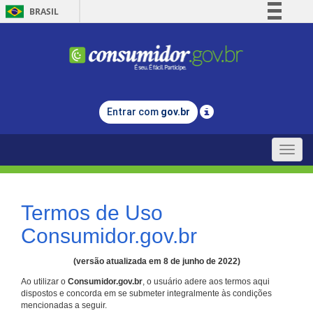
BRASIL
Simplifique!
Comunica BR
Participe
Acesso à informação
Entrar com
gov.br
Legislação
Canais
Toggle
naviga
Termos de Uso
Consumidor.gov.br
(versão atualizada em 8 de junho de 2022)
Ao utilizar o
Consumidor.gov.br
, o usuário adere aos termos aqui
dispostos e concorda em se submeter integralmente às condições
mencionadas a seguir.