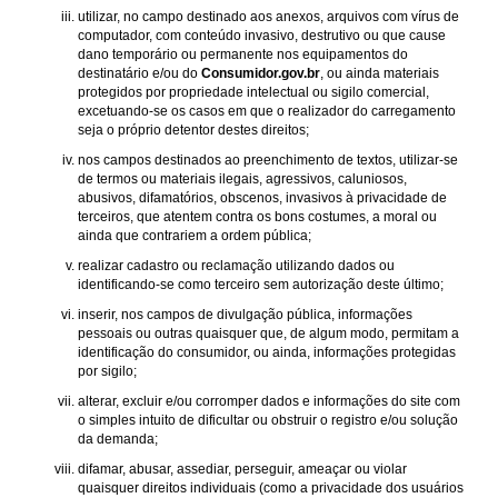
utilizar, no campo destinado aos anexos, arquivos com vírus de
computador, com conteúdo invasivo, destrutivo ou que cause
dano temporário ou permanente nos equipamentos do
destinatário e/ou do
Consumidor.gov.br
, ou ainda materiais
protegidos por propriedade intelectual ou sigilo comercial,
excetuando-se os casos em que o realizador do carregamento
seja o próprio detentor destes direitos;
nos campos destinados ao preenchimento de textos, utilizar-se
de termos ou materiais ilegais, agressivos, caluniosos,
abusivos, difamatórios, obscenos, invasivos à privacidade de
terceiros, que atentem contra os bons costumes, a moral ou
ainda que contrariem a ordem pública;
realizar cadastro ou reclamação utilizando dados ou
identificando-se como terceiro sem autorização deste último;
inserir, nos campos de divulgação pública, informações
pessoais ou outras quaisquer que, de algum modo, permitam a
identificação do consumidor, ou ainda, informações protegidas
por sigilo;
alterar, excluir e/ou corromper dados e informações do site com
o simples intuito de dificultar ou obstruir o registro e/ou solução
da demanda;
difamar, abusar, assediar, perseguir, ameaçar ou violar
quaisquer direitos individuais (como a privacidade dos usuários