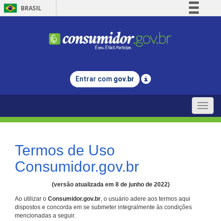
BRASIL
Simplifique!
Comunica BR
Participe
Acesso à informação
Entrar com
gov.br
Legislação
Canais
Toggle
naviga
Termos de Uso
Consumidor.gov.br
(versão atualizada em 8 de junho de 2022)
Ao utilizar o
Consumidor.gov.br
, o usuário adere aos termos aqui
dispostos e concorda em se submeter integralmente às condições
mencionadas a seguir.