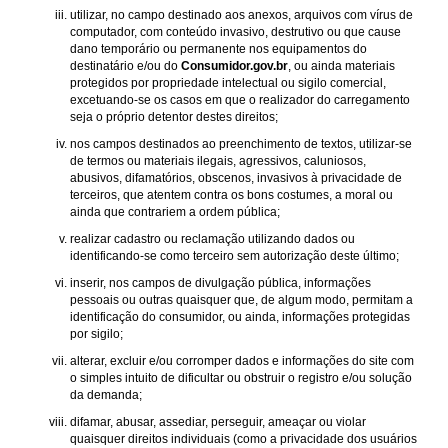
utilizar, no campo destinado aos anexos, arquivos com vírus de
computador, com conteúdo invasivo, destrutivo ou que cause
dano temporário ou permanente nos equipamentos do
destinatário e/ou do
Consumidor.gov.br
, ou ainda materiais
protegidos por propriedade intelectual ou sigilo comercial,
excetuando-se os casos em que o realizador do carregamento
seja o próprio detentor destes direitos;
nos campos destinados ao preenchimento de textos, utilizar-se
de termos ou materiais ilegais, agressivos, caluniosos,
abusivos, difamatórios, obscenos, invasivos à privacidade de
terceiros, que atentem contra os bons costumes, a moral ou
ainda que contrariem a ordem pública;
realizar cadastro ou reclamação utilizando dados ou
identificando-se como terceiro sem autorização deste último;
inserir, nos campos de divulgação pública, informações
pessoais ou outras quaisquer que, de algum modo, permitam a
identificação do consumidor, ou ainda, informações protegidas
por sigilo;
alterar, excluir e/ou corromper dados e informações do site com
o simples intuito de dificultar ou obstruir o registro e/ou solução
da demanda;
difamar, abusar, assediar, perseguir, ameaçar ou violar
quaisquer direitos individuais (como a privacidade dos usuários