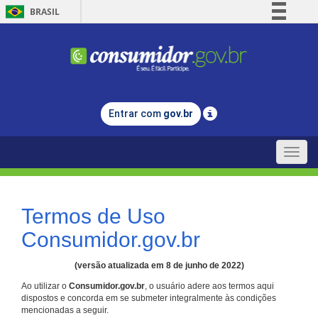
BRASIL
Simplifique!
Comunica BR
Participe
Acesso à informação
Entrar com
gov.br
Legislação
Canais
Toggle
naviga
Termos de Uso
Consumidor.gov.br
(versão atualizada em 8 de junho de 2022)
Ao utilizar o
Consumidor.gov.br
, o usuário adere aos termos aqui
dispostos e concorda em se submeter integralmente às condições
mencionadas a seguir.