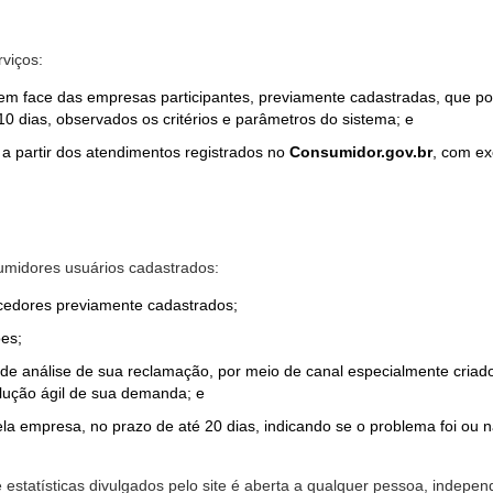
rviços:
em face das empresas participantes, previamente cadastradas, que por
0 dias, observados os critérios e parâmetros do sistema; e
a partir dos atendimentos registrados no
Consumidor.gov.br
, com ex
midores usuários cadastrados:
ecedores previamente cadastrados;
es;
o de análise de sua reclamação, por meio de canal especialmente cr
olução ágil de sua demanda; e
ela empresa, no prazo de até 20 dias, indicando se o problema foi ou n
e estatísticas divulgados pelo site é aberta a qualquer pessoa, indep