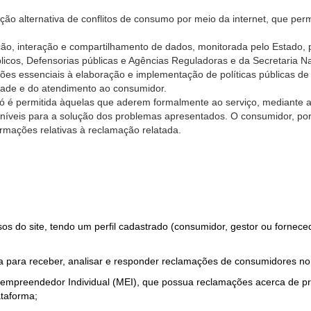
ão alternativa de conflitos de consumo por meio da internet, que perm
ção, interação e compartilhamento de dados, monitorada pelo Estado, 
úblicos, Defensorias públicas e Agências Reguladoras e da Secretaria 
ões essenciais à elaboração e implementação de políticas públicas de
dade e do atendimento ao consumidor.
só é permitida àquelas que aderem formalmente ao serviço, mediante
sponíveis para a solução dos problemas apresentados. O consumidor, po
rmações relativas à reclamação relatada.
rsos do site, tendo um perfil cadastrado (consumidor, gestor ou fornec
 para receber, analisar e responder reclamações de consumidores no
roempreendedor Individual (MEI), que possua reclamações acerca de 
taforma;