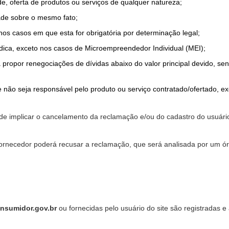
de, oferta de produtos ou serviços de qualquer natureza;
ade sobre o mesmo fato;
 nos casos em que esta for obrigatória por determinação legal;
dica, exceto nos casos de Microempreendedor Individual (MEI);
a propor renegociações de dívidas abaixo do valor principal devido, sen
 não seja responsável pelo produto ou serviço contratado/ofertado, e
pode implicar o cancelamento da reclamação e/ou do cadastro do usu
ornecedor poderá recusar a reclamação, que será analisada por um ór
nsumidor.gov.br
ou fornecidas pelo usuário do site são registradas