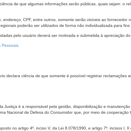
 ciência de que algumas informações serão públicas, quais sejam: o re
me, endereço, CPF, entre outros, somente serão visíveis ao fornecedor
gionais poderão ser utilizados de forma não individualizada para fins e
estadas pelo usuário deverá ser motivada e submetida à apreciação do 
s Pessoais.
io declara ciência de que somente é possível registrar reclamações e
da Justiça é a responsável pela gestão, disponibilização e manutenção
tema Nacional de Defesa do Consumidor que, por meio de cooperação 
sto no artigo 4º, inciso V, da Lei 8.078/1990, e artigo 7º, incisos I, II