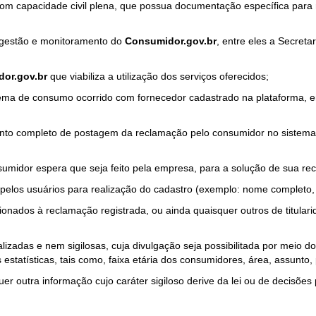
com capacidade civil plena, que possua documentação específica para 
a gestão e monitoramento do
Consumidor.gov.br
, entre eles a Secret
or.gov.br
que viabiliza a utilização dos serviços oferecidos;
ma de consumo ocorrido com fornecedor cadastrado na plataforma, em
to completo de postagem da reclamação pelo consumidor no sistema
sumidor espera que seja feito pela empresa, para a solução de sua re
pelos usuários para realização do cadastro (exemplo: nome completo, t
onados à reclamação registrada, ou ainda quaisquer outros de titularid
lizadas e nem sigilosas, cuja divulgação seja possibilitada por meio do
estatísticas, tais como, faixa etária dos consumidores, área, assunto
r outra informação cujo caráter sigiloso derive da lei ou de decisões p