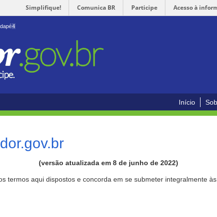
Simplifique!
Comunica BR
Participe
Acesso à infor
odapé
4
Início
Sob
or.gov.br
(versão atualizada em 8 de junho de 2022)
aos termos aqui dispostos e concorda em se submeter integralmente à