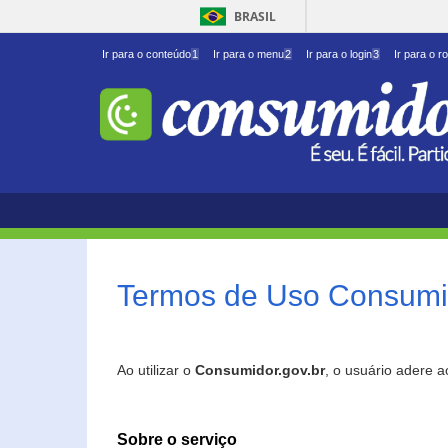
BRASIL
Ir para o conteúdo
1
Ir para o menu
2
Ir para o login
3
Ir para o r
Termos de Uso Consumid
Ao utilizar o
Consumidor.gov.br
, o usuário adere 
Sobre o serviço