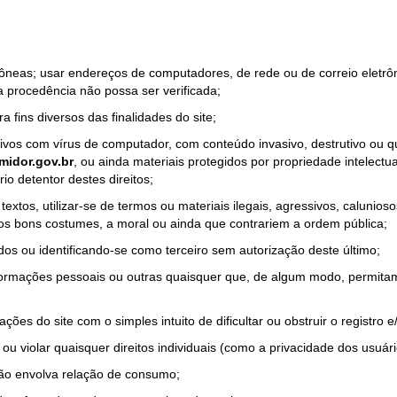
rrôneas; usar endereços de computadores, de rede ou de correio eletr
a procedência não possa ser verificada;
a fins diversos das finalidades do site;
quivos com vírus de computador, com conteúdo invasivo, destrutivo ou
idor.gov.br
, ou ainda materiais protegidos por propriedade intelectu
io detentor destes direitos;
tos, utilizar-se de termos ou materiais ilegais, agressivos, calunioso
 os bons costumes, a moral ou ainda que contrariem a ordem pública;
dos ou identificando-se como terceiro sem autorização deste último;
nformações pessoais ou outras quaisquer que, de algum modo, permitam
ações do site com o simples intuito de dificultar ou obstruir o registr
ou violar quaisquer direitos individuais (como a privacidade dos usuár
não envolva relação de consumo;