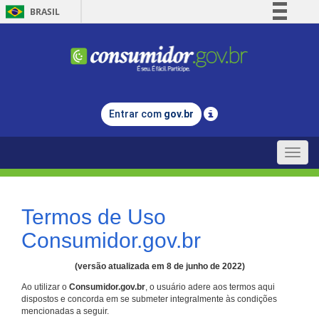
BRASIL
Simplifique!
Comunica BR
Participe
Acesso à informação
Entrar com
gov.br
Legislação
Canais
Toggle
naviga
Termos de Uso
Consumidor.gov.br
(versão atualizada em 8 de junho de 2022)
Ao utilizar o
Consumidor.gov.br
, o usuário adere aos termos aqui
dispostos e concorda em se submeter integralmente às condições
mencionadas a seguir.