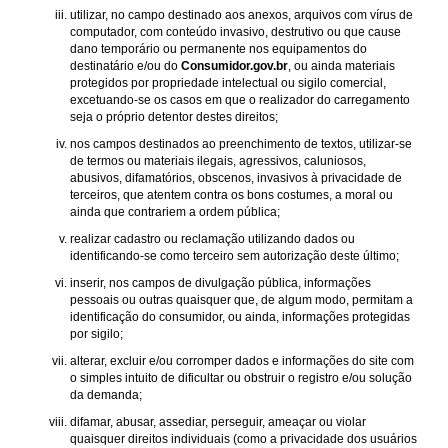
utilizar, no campo destinado aos anexos, arquivos com vírus de
computador, com conteúdo invasivo, destrutivo ou que cause
dano temporário ou permanente nos equipamentos do
destinatário e/ou do
Consumidor.gov.br
, ou ainda materiais
protegidos por propriedade intelectual ou sigilo comercial,
excetuando-se os casos em que o realizador do carregamento
seja o próprio detentor destes direitos;
nos campos destinados ao preenchimento de textos, utilizar-se
de termos ou materiais ilegais, agressivos, caluniosos,
abusivos, difamatórios, obscenos, invasivos à privacidade de
terceiros, que atentem contra os bons costumes, a moral ou
ainda que contrariem a ordem pública;
realizar cadastro ou reclamação utilizando dados ou
identificando-se como terceiro sem autorização deste último;
inserir, nos campos de divulgação pública, informações
pessoais ou outras quaisquer que, de algum modo, permitam a
identificação do consumidor, ou ainda, informações protegidas
por sigilo;
alterar, excluir e/ou corromper dados e informações do site com
o simples intuito de dificultar ou obstruir o registro e/ou solução
da demanda;
difamar, abusar, assediar, perseguir, ameaçar ou violar
quaisquer direitos individuais (como a privacidade dos usuários