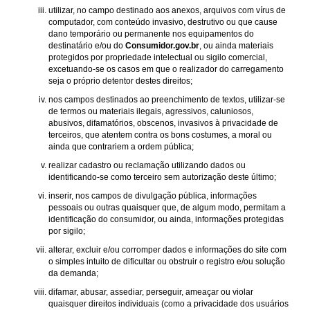
utilizar, no campo destinado aos anexos, arquivos com vírus de
computador, com conteúdo invasivo, destrutivo ou que cause
dano temporário ou permanente nos equipamentos do
destinatário e/ou do
Consumidor.gov.br
, ou ainda materiais
protegidos por propriedade intelectual ou sigilo comercial,
excetuando-se os casos em que o realizador do carregamento
seja o próprio detentor destes direitos;
nos campos destinados ao preenchimento de textos, utilizar-se
de termos ou materiais ilegais, agressivos, caluniosos,
abusivos, difamatórios, obscenos, invasivos à privacidade de
terceiros, que atentem contra os bons costumes, a moral ou
ainda que contrariem a ordem pública;
realizar cadastro ou reclamação utilizando dados ou
identificando-se como terceiro sem autorização deste último;
inserir, nos campos de divulgação pública, informações
pessoais ou outras quaisquer que, de algum modo, permitam a
identificação do consumidor, ou ainda, informações protegidas
por sigilo;
alterar, excluir e/ou corromper dados e informações do site com
o simples intuito de dificultar ou obstruir o registro e/ou solução
da demanda;
difamar, abusar, assediar, perseguir, ameaçar ou violar
quaisquer direitos individuais (como a privacidade dos usuários