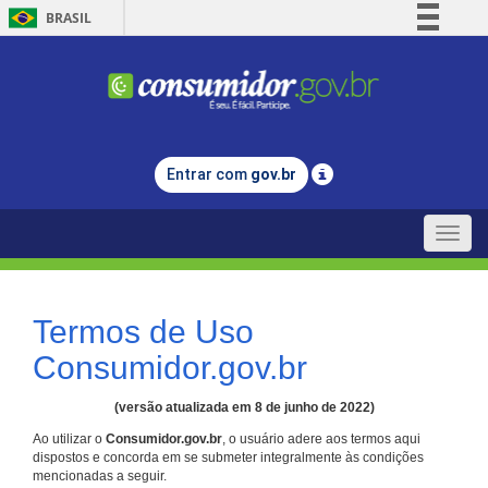
BRASIL
Simplifique!
Comunica BR
Participe
Acesso à informação
Entrar com
gov.br
Legislação
Canais
Toggle
naviga
Termos de Uso
Consumidor.gov.br
(versão atualizada em 8 de junho de 2022)
Ao utilizar o
Consumidor.gov.br
, o usuário adere aos termos aqui
dispostos e concorda em se submeter integralmente às condições
mencionadas a seguir.