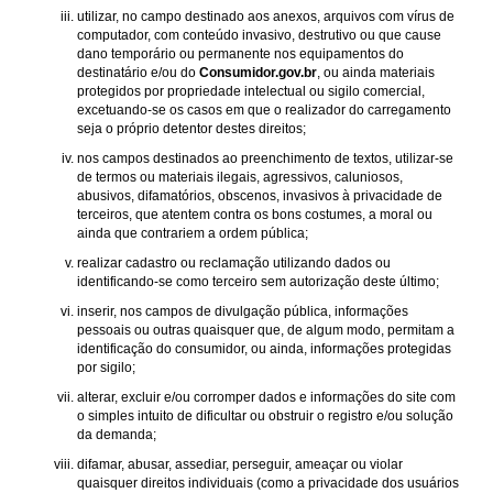
utilizar, no campo destinado aos anexos, arquivos com vírus de
computador, com conteúdo invasivo, destrutivo ou que cause
dano temporário ou permanente nos equipamentos do
destinatário e/ou do
Consumidor.gov.br
, ou ainda materiais
protegidos por propriedade intelectual ou sigilo comercial,
excetuando-se os casos em que o realizador do carregamento
seja o próprio detentor destes direitos;
nos campos destinados ao preenchimento de textos, utilizar-se
de termos ou materiais ilegais, agressivos, caluniosos,
abusivos, difamatórios, obscenos, invasivos à privacidade de
terceiros, que atentem contra os bons costumes, a moral ou
ainda que contrariem a ordem pública;
realizar cadastro ou reclamação utilizando dados ou
identificando-se como terceiro sem autorização deste último;
inserir, nos campos de divulgação pública, informações
pessoais ou outras quaisquer que, de algum modo, permitam a
identificação do consumidor, ou ainda, informações protegidas
por sigilo;
alterar, excluir e/ou corromper dados e informações do site com
o simples intuito de dificultar ou obstruir o registro e/ou solução
da demanda;
difamar, abusar, assediar, perseguir, ameaçar ou violar
quaisquer direitos individuais (como a privacidade dos usuários