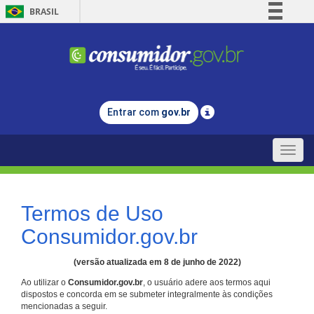
BRASIL
Simplifique!
Comunica BR
Participe
Acesso à informação
Entrar com
gov.br
Legislação
Canais
Toggle
naviga
Termos de Uso
Consumidor.gov.br
(versão atualizada em 8 de junho de 2022)
Ao utilizar o
Consumidor.gov.br
, o usuário adere aos termos aqui
dispostos e concorda em se submeter integralmente às condições
mencionadas a seguir.