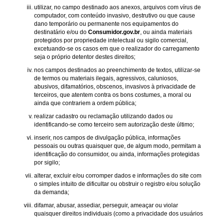
utilizar, no campo destinado aos anexos, arquivos com vírus de
computador, com conteúdo invasivo, destrutivo ou que cause
dano temporário ou permanente nos equipamentos do
destinatário e/ou do
Consumidor.gov.br
, ou ainda materiais
protegidos por propriedade intelectual ou sigilo comercial,
excetuando-se os casos em que o realizador do carregamento
seja o próprio detentor destes direitos;
nos campos destinados ao preenchimento de textos, utilizar-se
de termos ou materiais ilegais, agressivos, caluniosos,
abusivos, difamatórios, obscenos, invasivos à privacidade de
terceiros, que atentem contra os bons costumes, a moral ou
ainda que contrariem a ordem pública;
realizar cadastro ou reclamação utilizando dados ou
identificando-se como terceiro sem autorização deste último;
inserir, nos campos de divulgação pública, informações
pessoais ou outras quaisquer que, de algum modo, permitam a
identificação do consumidor, ou ainda, informações protegidas
por sigilo;
alterar, excluir e/ou corromper dados e informações do site com
o simples intuito de dificultar ou obstruir o registro e/ou solução
da demanda;
difamar, abusar, assediar, perseguir, ameaçar ou violar
quaisquer direitos individuais (como a privacidade dos usuários