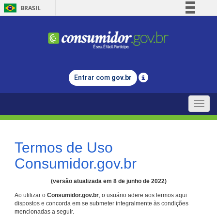
BRASIL
Simplifique!
Comunica BR
Participe
Acesso à informação
Entrar com
gov.br
Legislação
Canais
Toggle
naviga
Termos de Uso
Consumidor.gov.br
(versão atualizada em 8 de junho de 2022)
Ao utilizar o
Consumidor.gov.br
, o usuário adere aos termos aqui
dispostos e concorda em se submeter integralmente às condições
mencionadas a seguir.