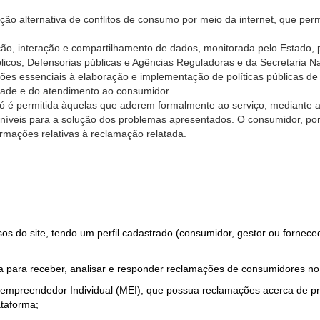
ão alternativa de conflitos de consumo por meio da internet, que perm
ção, interação e compartilhamento de dados, monitorada pelo Estado, 
úblicos, Defensorias públicas e Agências Reguladoras e da Secretaria 
ões essenciais à elaboração e implementação de políticas públicas de
dade e do atendimento ao consumidor.
só é permitida àquelas que aderem formalmente ao serviço, mediante
sponíveis para a solução dos problemas apresentados. O consumidor, po
rmações relativas à reclamação relatada.
rsos do site, tendo um perfil cadastrado (consumidor, gestor ou fornec
 para receber, analisar e responder reclamações de consumidores no
roempreendedor Individual (MEI), que possua reclamações acerca de 
taforma;