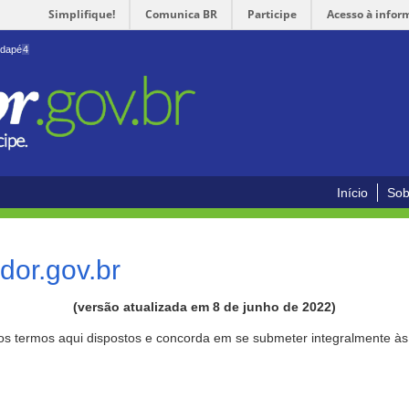
Simplifique!
Comunica BR
Participe
Acesso à infor
odapé
4
Início
Sob
or.gov.br
(versão atualizada em 8 de junho de 2022)
aos termos aqui dispostos e concorda em se submeter integralmente à