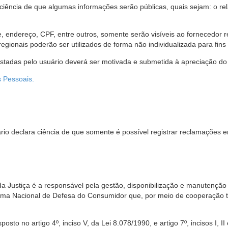
 ciência de que algumas informações serão públicas, quais sejam: o re
me, endereço, CPF, entre outros, somente serão visíveis ao fornecedor
gionais poderão ser utilizados de forma não individualizada para fins e
estadas pelo usuário deverá ser motivada e submetida à apreciação do 
s Pessoais.
io declara ciência de que somente é possível registrar reclamações e
da Justiça é a responsável pela gestão, disponibilização e manutenção
tema Nacional de Defesa do Consumidor que, por meio de cooperação 
sto no artigo 4º, inciso V, da Lei 8.078/1990, e artigo 7º, incisos I, II