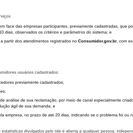
rviços:
em face das empresas participantes, previamente cadastradas, que por
0 dias, observados os critérios e parâmetros do sistema; e
a partir dos atendimentos registrados no
Consumidor.gov.br
, com ex
midores usuários cadastrados:
ecedores previamente cadastrados;
es;
o de análise de sua reclamação, por meio de canal especialmente cr
olução ágil de sua demanda; e
ela empresa, no prazo de até 20 dias, indicando se o problema foi ou n
e estatísticas divulgados pelo site é aberta a qualquer pessoa, indep