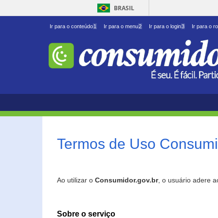
BRASIL
Ir para o conteúdo
1
Ir para o menu
2
Ir para o login
3
Ir para o r
Termos de Uso Consumid
Ao utilizar o
Consumidor.gov.br
, o usuário adere 
Sobre o serviço