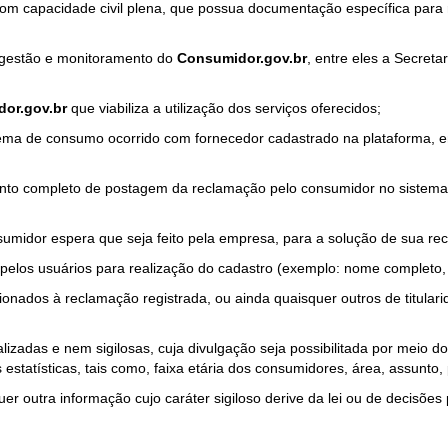
com capacidade civil plena, que possua documentação específica para 
a gestão e monitoramento do
Consumidor.gov.br
, entre eles a Secret
or.gov.br
que viabiliza a utilização dos serviços oferecidos;
ma de consumo ocorrido com fornecedor cadastrado na plataforma, em
to completo de postagem da reclamação pelo consumidor no sistema
sumidor espera que seja feito pela empresa, para a solução de sua re
pelos usuários para realização do cadastro (exemplo: nome completo, t
onados à reclamação registrada, ou ainda quaisquer outros de titularid
lizadas e nem sigilosas, cuja divulgação seja possibilitada por meio do
estatísticas, tais como, faixa etária dos consumidores, área, assunto
r outra informação cujo caráter sigiloso derive da lei ou de decisões p