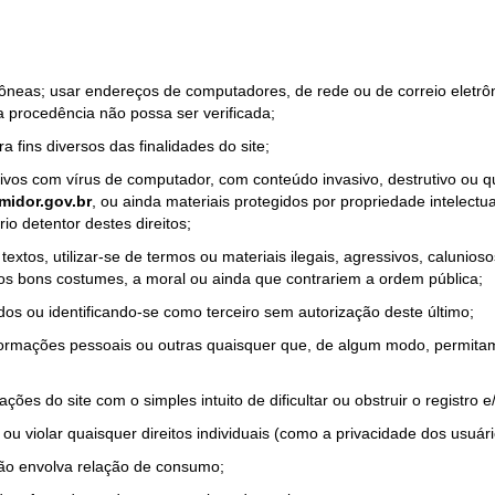
rrôneas; usar endereços de computadores, de rede ou de correio eletr
a procedência não possa ser verificada;
a fins diversos das finalidades do site;
quivos com vírus de computador, com conteúdo invasivo, destrutivo ou
idor.gov.br
, ou ainda materiais protegidos por propriedade intelectu
io detentor destes direitos;
tos, utilizar-se de termos ou materiais ilegais, agressivos, calunioso
 os bons costumes, a moral ou ainda que contrariem a ordem pública;
dos ou identificando-se como terceiro sem autorização deste último;
nformações pessoais ou outras quaisquer que, de algum modo, permitam
ações do site com o simples intuito de dificultar ou obstruir o registr
ou violar quaisquer direitos individuais (como a privacidade dos usuár
não envolva relação de consumo;