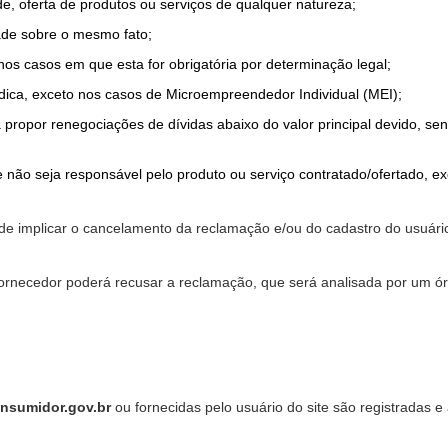
de, oferta de produtos ou serviços de qualquer natureza;
ade sobre o mesmo fato;
 nos casos em que esta for obrigatória por determinação legal;
dica, exceto nos casos de Microempreendedor Individual (MEI);
a propor renegociações de dívidas abaixo do valor principal devido, sen
 não seja responsável pelo produto ou serviço contratado/ofertado, e
pode implicar o cancelamento da reclamação e/ou do cadastro do usu
ornecedor poderá recusar a reclamação, que será analisada por um ór
nsumidor.gov.br
ou fornecidas pelo usuário do site são registradas