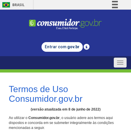
BRASIL
Simplifique!
Comunica BR
Participe
Acesso à informação
Entrar com
gov.br
Legislação
Canais
Toggle
naviga
Termos de Uso
Consumidor.gov.br
(versão atualizada em 8 de junho de 2022)
Ao utilizar o
Consumidor.gov.br
, o usuário adere aos termos aqui
dispostos e concorda em se submeter integralmente às condições
mencionadas a seguir.