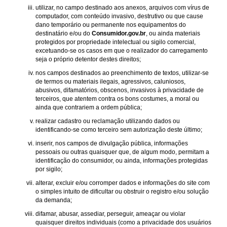
utilizar, no campo destinado aos anexos, arquivos com vírus de
computador, com conteúdo invasivo, destrutivo ou que cause
dano temporário ou permanente nos equipamentos do
destinatário e/ou do
Consumidor.gov.br
, ou ainda materiais
protegidos por propriedade intelectual ou sigilo comercial,
excetuando-se os casos em que o realizador do carregamento
seja o próprio detentor destes direitos;
nos campos destinados ao preenchimento de textos, utilizar-se
de termos ou materiais ilegais, agressivos, caluniosos,
abusivos, difamatórios, obscenos, invasivos à privacidade de
terceiros, que atentem contra os bons costumes, a moral ou
ainda que contrariem a ordem pública;
realizar cadastro ou reclamação utilizando dados ou
identificando-se como terceiro sem autorização deste último;
inserir, nos campos de divulgação pública, informações
pessoais ou outras quaisquer que, de algum modo, permitam a
identificação do consumidor, ou ainda, informações protegidas
por sigilo;
alterar, excluir e/ou corromper dados e informações do site com
o simples intuito de dificultar ou obstruir o registro e/ou solução
da demanda;
difamar, abusar, assediar, perseguir, ameaçar ou violar
quaisquer direitos individuais (como a privacidade dos usuários