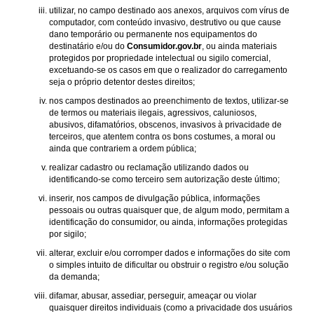
utilizar, no campo destinado aos anexos, arquivos com vírus de
computador, com conteúdo invasivo, destrutivo ou que cause
dano temporário ou permanente nos equipamentos do
destinatário e/ou do
Consumidor.gov.br
, ou ainda materiais
protegidos por propriedade intelectual ou sigilo comercial,
excetuando-se os casos em que o realizador do carregamento
seja o próprio detentor destes direitos;
nos campos destinados ao preenchimento de textos, utilizar-se
de termos ou materiais ilegais, agressivos, caluniosos,
abusivos, difamatórios, obscenos, invasivos à privacidade de
terceiros, que atentem contra os bons costumes, a moral ou
ainda que contrariem a ordem pública;
realizar cadastro ou reclamação utilizando dados ou
identificando-se como terceiro sem autorização deste último;
inserir, nos campos de divulgação pública, informações
pessoais ou outras quaisquer que, de algum modo, permitam a
identificação do consumidor, ou ainda, informações protegidas
por sigilo;
alterar, excluir e/ou corromper dados e informações do site com
o simples intuito de dificultar ou obstruir o registro e/ou solução
da demanda;
difamar, abusar, assediar, perseguir, ameaçar ou violar
quaisquer direitos individuais (como a privacidade dos usuários