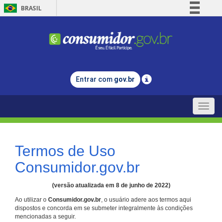
BRASIL
Simplifique!
Comunica BR
Participe
Acesso à informação
Entrar com
gov.br
Legislação
Canais
Toggle
naviga
Termos de Uso
Consumidor.gov.br
(versão atualizada em 8 de junho de 2022)
Ao utilizar o
Consumidor.gov.br
, o usuário adere aos termos aqui
dispostos e concorda em se submeter integralmente às condições
mencionadas a seguir.