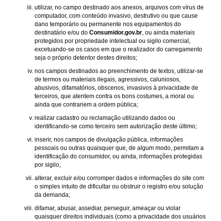
utilizar, no campo destinado aos anexos, arquivos com vírus de
computador, com conteúdo invasivo, destrutivo ou que cause
dano temporário ou permanente nos equipamentos do
destinatário e/ou do
Consumidor.gov.br
, ou ainda materiais
protegidos por propriedade intelectual ou sigilo comercial,
excetuando-se os casos em que o realizador do carregamento
seja o próprio detentor destes direitos;
nos campos destinados ao preenchimento de textos, utilizar-se
de termos ou materiais ilegais, agressivos, caluniosos,
abusivos, difamatórios, obscenos, invasivos à privacidade de
terceiros, que atentem contra os bons costumes, a moral ou
ainda que contrariem a ordem pública;
realizar cadastro ou reclamação utilizando dados ou
identificando-se como terceiro sem autorização deste último;
inserir, nos campos de divulgação pública, informações
pessoais ou outras quaisquer que, de algum modo, permitam a
identificação do consumidor, ou ainda, informações protegidas
por sigilo;
alterar, excluir e/ou corromper dados e informações do site com
o simples intuito de dificultar ou obstruir o registro e/ou solução
da demanda;
difamar, abusar, assediar, perseguir, ameaçar ou violar
quaisquer direitos individuais (como a privacidade dos usuários