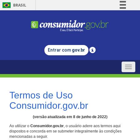
BRASIL
Simplifique!
Comunica BR
Participe
Acesso à informação
Entrar com
gov.br
Legislação
Canais
Toggle
naviga
Termos de Uso
Consumidor.gov.br
(versão atualizada em 8 de junho de 2022)
Ao utilizar o
Consumidor.gov.br
, o usuário adere aos termos aqui
dispostos e concorda em se submeter integralmente às condições
mencionadas a seguir.