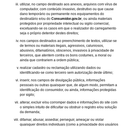
utilizar, no campo destinado aos anexos, arquivos com vírus de
computador, com conteúdo invasivo, destrutivo ou que cause
dano temporário ou permanente nos equipamentos do
destinatário e/ou do
Consumidor.gov.br
, ou ainda materiais
protegidos por propriedade intelectual ou sigilo comercial,
excetuando-se os casos em que o realizador do carregamento
seja o próprio detentor destes direitos;
nos campos destinados ao preenchimento de textos, utilizar-se
de termos ou materiais ilegais, agressivos, caluniosos,
abusivos, difamatórios, obscenos, invasivos à privacidade de
terceiros, que atentem contra os bons costumes, a moral ou
ainda que contrariem a ordem pública;
realizar cadastro ou reclamação utilizando dados ou
identificando-se como terceiro sem autorização deste último;
inserir, nos campos de divulgação pública, informações
pessoais ou outras quaisquer que, de algum modo, permitam a
identificação do consumidor, ou ainda, informações protegidas
por sigilo;
alterar, excluir e/ou corromper dados e informações do site com
o simples intuito de dificultar ou obstruir o registro e/ou solução
da demanda;
difamar, abusar, assediar, perseguir, ameaçar ou violar
quaisquer direitos individuais (como a privacidade dos usuários