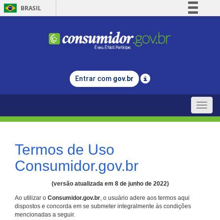
BRASIL
Simplifique!
Comunica BR
Participe
Acesso à informação
Entrar com
gov.br
Legislação
Canais
Toggle
naviga
Termos de Uso
Consumidor.gov.br
(versão atualizada em 8 de junho de 2022)
Ao utilizar o
Consumidor.gov.br
, o usuário adere aos termos aqui
dispostos e concorda em se submeter integralmente às condições
mencionadas a seguir.