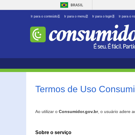
BRASIL
Ir para o conteúdo
1
Ir para o menu
2
Ir para o login
3
Ir para o r
Termos de Uso Consumid
Ao utilizar o
Consumidor.gov.br
, o usuário adere 
Sobre o serviço