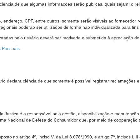
 ciência de que algumas informações serão públicas, quais sejam: o re
me, endereço, CPF, entre outros, somente serão visíveis ao fornecedor
gionais poderão ser utilizados de forma não individualizada para fins e
estadas pelo usuário deverá ser motivada e submetida à apreciação do 
s Pessoais.
io declara ciência de que somente é possível registrar reclamações e
da Justiça é a responsável pela gestão, disponibilização e manutenção
tema Nacional de Defesa do Consumidor que, por meio de cooperação 
sto no artigo 4º, inciso V, da Lei 8.078/1990, e artigo 7º, incisos I, II