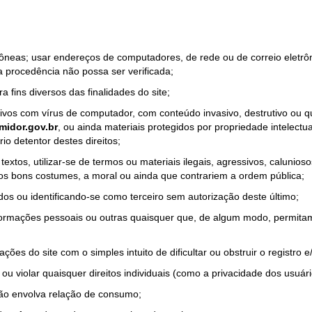
rrôneas; usar endereços de computadores, de rede ou de correio eletr
a procedência não possa ser verificada;
a fins diversos das finalidades do site;
quivos com vírus de computador, com conteúdo invasivo, destrutivo ou
idor.gov.br
, ou ainda materiais protegidos por propriedade intelectu
io detentor destes direitos;
tos, utilizar-se de termos ou materiais ilegais, agressivos, calunioso
 os bons costumes, a moral ou ainda que contrariem a ordem pública;
dos ou identificando-se como terceiro sem autorização deste último;
nformações pessoais ou outras quaisquer que, de algum modo, permitam
ações do site com o simples intuito de dificultar ou obstruir o registr
ou violar quaisquer direitos individuais (como a privacidade dos usuár
não envolva relação de consumo;