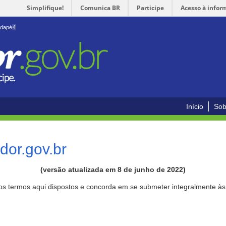
Simplifique!
Comunica BR
Participe
Acesso à infor
odapé
4
Início
Sob
or.gov.br
(versão atualizada em 8 de junho de 2022)
aos termos aqui dispostos e concorda em se submeter integralmente à