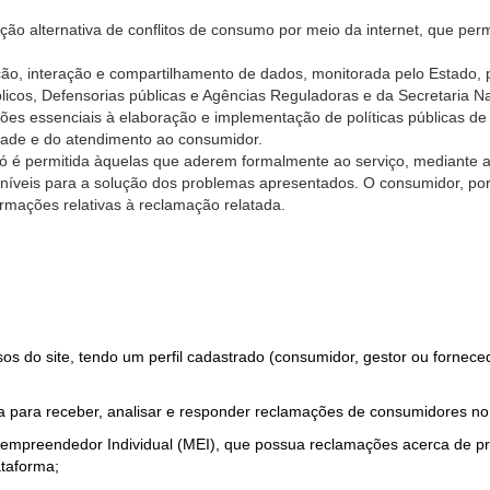
ão alternativa de conflitos de consumo por meio da internet, que perm
ção, interação e compartilhamento de dados, monitorada pelo Estado, 
úblicos, Defensorias públicas e Agências Reguladoras e da Secretaria 
ões essenciais à elaboração e implementação de políticas públicas de
dade e do atendimento ao consumidor.
só é permitida àquelas que aderem formalmente ao serviço, mediante
sponíveis para a solução dos problemas apresentados. O consumidor, po
rmações relativas à reclamação relatada.
rsos do site, tendo um perfil cadastrado (consumidor, gestor ou fornec
 para receber, analisar e responder reclamações de consumidores no
roempreendedor Individual (MEI), que possua reclamações acerca de 
taforma;