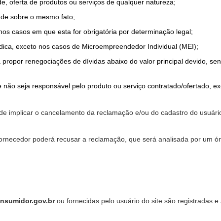
de, oferta de produtos ou serviços de qualquer natureza;
ade sobre o mesmo fato;
 nos casos em que esta for obrigatória por determinação legal;
dica, exceto nos casos de Microempreendedor Individual (MEI);
a propor renegociações de dívidas abaixo do valor principal devido, sen
 não seja responsável pelo produto ou serviço contratado/ofertado, e
pode implicar o cancelamento da reclamação e/ou do cadastro do usu
ornecedor poderá recusar a reclamação, que será analisada por um ór
nsumidor.gov.br
ou fornecidas pelo usuário do site são registradas