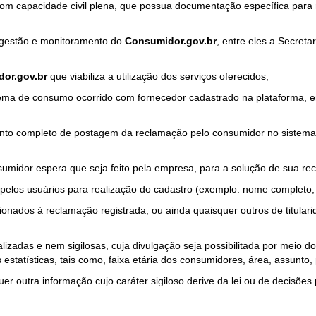
com capacidade civil plena, que possua documentação específica para 
a gestão e monitoramento do
Consumidor.gov.br
, entre eles a Secret
or.gov.br
que viabiliza a utilização dos serviços oferecidos;
ma de consumo ocorrido com fornecedor cadastrado na plataforma, em
to completo de postagem da reclamação pelo consumidor no sistema
sumidor espera que seja feito pela empresa, para a solução de sua re
pelos usuários para realização do cadastro (exemplo: nome completo, t
onados à reclamação registrada, ou ainda quaisquer outros de titularid
lizadas e nem sigilosas, cuja divulgação seja possibilitada por meio do
estatísticas, tais como, faixa etária dos consumidores, área, assunto
r outra informação cujo caráter sigiloso derive da lei ou de decisões p