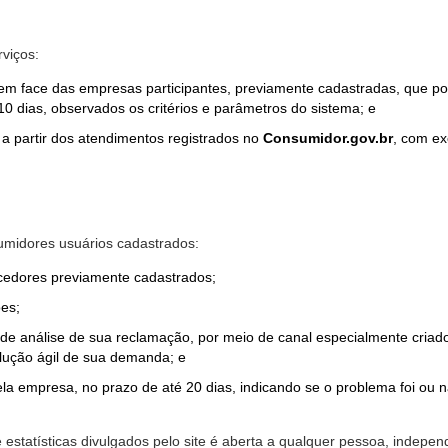
rviços:
em face das empresas participantes, previamente cadastradas, que por
0 dias, observados os critérios e parâmetros do sistema; e
a partir dos atendimentos registrados no
Consumidor.gov.br
, com ex
midores usuários cadastrados:
ecedores previamente cadastrados;
es;
o de análise de sua reclamação, por meio de canal especialmente cr
olução ágil de sua demanda; e
ela empresa, no prazo de até 20 dias, indicando se o problema foi ou n
e estatísticas divulgados pelo site é aberta a qualquer pessoa, indep