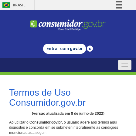
BRASIL
Simplifique!
Comunica BR
Participe
Acesso à informação
Entrar com
gov.br
Legislação
Canais
Toggle
naviga
Termos de Uso
Consumidor.gov.br
(versão atualizada em 8 de junho de 2022)
Ao utilizar o
Consumidor.gov.br
, o usuário adere aos termos aqui
dispostos e concorda em se submeter integralmente às condições
mencionadas a seguir.