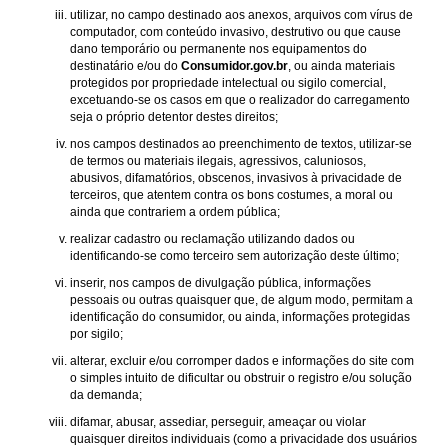
utilizar, no campo destinado aos anexos, arquivos com vírus de
computador, com conteúdo invasivo, destrutivo ou que cause
dano temporário ou permanente nos equipamentos do
destinatário e/ou do
Consumidor.gov.br
, ou ainda materiais
protegidos por propriedade intelectual ou sigilo comercial,
excetuando-se os casos em que o realizador do carregamento
seja o próprio detentor destes direitos;
nos campos destinados ao preenchimento de textos, utilizar-se
de termos ou materiais ilegais, agressivos, caluniosos,
abusivos, difamatórios, obscenos, invasivos à privacidade de
terceiros, que atentem contra os bons costumes, a moral ou
ainda que contrariem a ordem pública;
realizar cadastro ou reclamação utilizando dados ou
identificando-se como terceiro sem autorização deste último;
inserir, nos campos de divulgação pública, informações
pessoais ou outras quaisquer que, de algum modo, permitam a
identificação do consumidor, ou ainda, informações protegidas
por sigilo;
alterar, excluir e/ou corromper dados e informações do site com
o simples intuito de dificultar ou obstruir o registro e/ou solução
da demanda;
difamar, abusar, assediar, perseguir, ameaçar ou violar
quaisquer direitos individuais (como a privacidade dos usuários