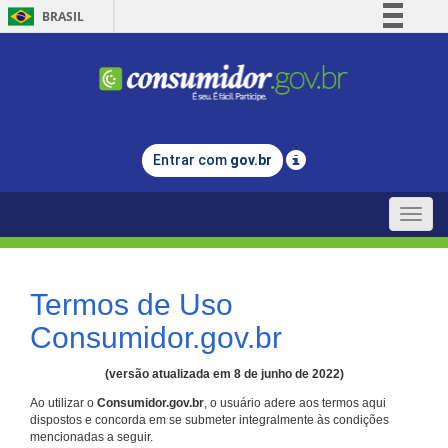
BRASIL
Simplifique!
Comunica BR
Participe
Acesso à informação
Entrar com
gov.br
Legislação
Canais
Toggle
naviga
Termos de Uso
Consumidor.gov.br
(versão atualizada em 8 de junho de 2022)
Ao utilizar o
Consumidor.gov.br
, o usuário adere aos termos aqui
dispostos e concorda em se submeter integralmente às condições
mencionadas a seguir.