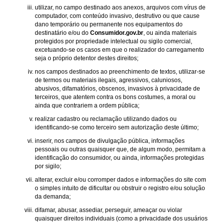
utilizar, no campo destinado aos anexos, arquivos com vírus de
computador, com conteúdo invasivo, destrutivo ou que cause
dano temporário ou permanente nos equipamentos do
destinatário e/ou do
Consumidor.gov.br
, ou ainda materiais
protegidos por propriedade intelectual ou sigilo comercial,
excetuando-se os casos em que o realizador do carregamento
seja o próprio detentor destes direitos;
nos campos destinados ao preenchimento de textos, utilizar-se
de termos ou materiais ilegais, agressivos, caluniosos,
abusivos, difamatórios, obscenos, invasivos à privacidade de
terceiros, que atentem contra os bons costumes, a moral ou
ainda que contrariem a ordem pública;
realizar cadastro ou reclamação utilizando dados ou
identificando-se como terceiro sem autorização deste último;
inserir, nos campos de divulgação pública, informações
pessoais ou outras quaisquer que, de algum modo, permitam a
identificação do consumidor, ou ainda, informações protegidas
por sigilo;
alterar, excluir e/ou corromper dados e informações do site com
o simples intuito de dificultar ou obstruir o registro e/ou solução
da demanda;
difamar, abusar, assediar, perseguir, ameaçar ou violar
quaisquer direitos individuais (como a privacidade dos usuários