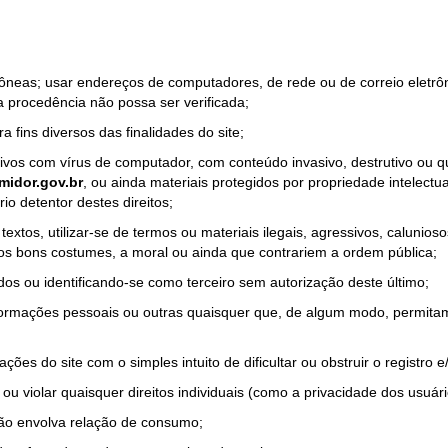
rrôneas; usar endereços de computadores, de rede ou de correio eletr
a procedência não possa ser verificada;
a fins diversos das finalidades do site;
quivos com vírus de computador, com conteúdo invasivo, destrutivo ou
idor.gov.br
, ou ainda materiais protegidos por propriedade intelectu
io detentor destes direitos;
tos, utilizar-se de termos ou materiais ilegais, agressivos, calunioso
 os bons costumes, a moral ou ainda que contrariem a ordem pública;
dos ou identificando-se como terceiro sem autorização deste último;
nformações pessoais ou outras quaisquer que, de algum modo, permitam
ações do site com o simples intuito de dificultar ou obstruir o registr
ou violar quaisquer direitos individuais (como a privacidade dos usuár
não envolva relação de consumo;