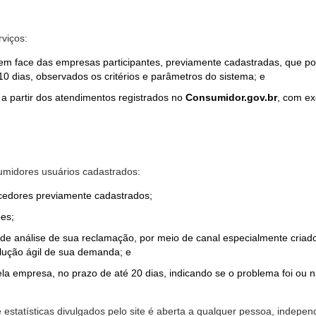
rviços:
em face das empresas participantes, previamente cadastradas, que por
0 dias, observados os critérios e parâmetros do sistema; e
a partir dos atendimentos registrados no
Consumidor.gov.br
, com ex
midores usuários cadastrados:
ecedores previamente cadastrados;
es;
o de análise de sua reclamação, por meio de canal especialmente cr
olução ágil de sua demanda; e
ela empresa, no prazo de até 20 dias, indicando se o problema foi ou n
e estatísticas divulgados pelo site é aberta a qualquer pessoa, indep