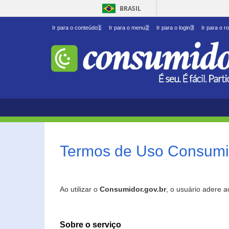
BRASIL
Ir para o conteúdo
1
Ir para o menu
2
Ir para o login
3
Ir para o r
Termos de Uso Consumid
Ao utilizar o
Consumidor.gov.br
, o usuário adere 
Sobre o serviço