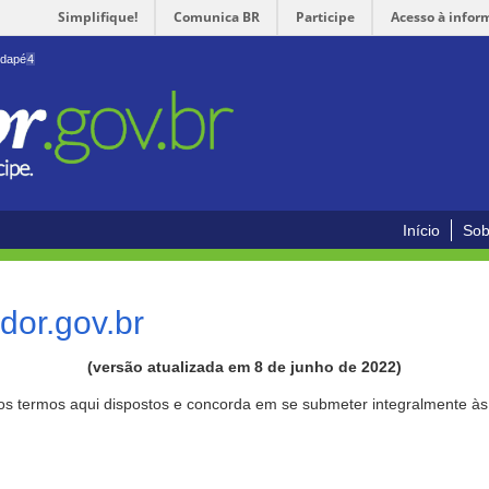
Simplifique!
Comunica BR
Participe
Acesso à infor
odapé
4
Início
Sob
or.gov.br
(versão atualizada em 8 de junho de 2022)
aos termos aqui dispostos e concorda em se submeter integralmente à