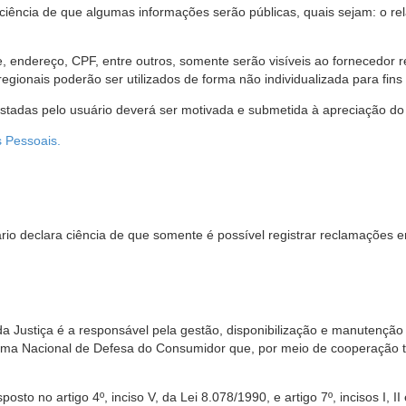
 ciência de que algumas informações serão públicas, quais sejam: o re
me, endereço, CPF, entre outros, somente serão visíveis ao fornecedor
gionais poderão ser utilizados de forma não individualizada para fins e
estadas pelo usuário deverá ser motivada e submetida à apreciação do 
s Pessoais.
io declara ciência de que somente é possível registrar reclamações e
da Justiça é a responsável pela gestão, disponibilização e manutenção
tema Nacional de Defesa do Consumidor que, por meio de cooperação 
sto no artigo 4º, inciso V, da Lei 8.078/1990, e artigo 7º, incisos I, II