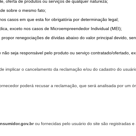
de, oferta de produtos ou serviços de qualquer natureza;
ade sobre o mesmo fato;
 nos casos em que esta for obrigatória por determinação legal;
dica, exceto nos casos de Microempreendedor Individual (MEI);
a propor renegociações de dívidas abaixo do valor principal devido, sen
 não seja responsável pelo produto ou serviço contratado/ofertado, e
pode implicar o cancelamento da reclamação e/ou do cadastro do usu
ornecedor poderá recusar a reclamação, que será analisada por um ór
nsumidor.gov.br
ou fornecidas pelo usuário do site são registradas