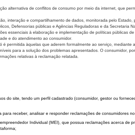
ão alternativa de conflitos de consumo por meio da internet, que perm
ção, interação e compartilhamento de dados, monitorada pelo Estado, 
úblicos, Defensorias públicas e Agências Reguladoras e da Secretaria 
ões essenciais à elaboração e implementação de políticas públicas de
dade e do atendimento ao consumidor.
só é permitida àquelas que aderem formalmente ao serviço, mediante
sponíveis para a solução dos problemas apresentados. O consumidor, po
rmações relativas à reclamação relatada.
rsos do site, tendo um perfil cadastrado (consumidor, gestor ou fornec
 para receber, analisar e responder reclamações de consumidores no
roempreendedor Individual (MEI), que possua reclamações acerca de 
taforma;