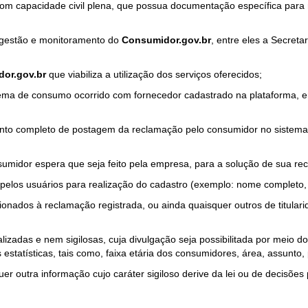
com capacidade civil plena, que possua documentação específica para 
a gestão e monitoramento do
Consumidor.gov.br
, entre eles a Secret
or.gov.br
que viabiliza a utilização dos serviços oferecidos;
ma de consumo ocorrido com fornecedor cadastrado na plataforma, em
to completo de postagem da reclamação pelo consumidor no sistema
sumidor espera que seja feito pela empresa, para a solução de sua re
pelos usuários para realização do cadastro (exemplo: nome completo, t
onados à reclamação registrada, ou ainda quaisquer outros de titularid
lizadas e nem sigilosas, cuja divulgação seja possibilitada por meio do
estatísticas, tais como, faixa etária dos consumidores, área, assunto
r outra informação cujo caráter sigiloso derive da lei ou de decisões p