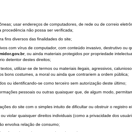
rrôneas; usar endereços de computadores, de rede ou de correio eletr
a procedência não possa ser verificada;
a fins diversos das finalidades do site;
quivos com vírus de computador, com conteúdo invasivo, destrutivo ou
idor.gov.br
, ou ainda materiais protegidos por propriedade intelectu
io detentor destes direitos;
tos, utilizar-se de termos ou materiais ilegais, agressivos, calunioso
 os bons costumes, a moral ou ainda que contrariem a ordem pública;
dos ou identificando-se como terceiro sem autorização deste último;
nformações pessoais ou outras quaisquer que, de algum modo, permitam
ações do site com o simples intuito de dificultar ou obstruir o registr
ou violar quaisquer direitos individuais (como a privacidade dos usuár
não envolva relação de consumo;