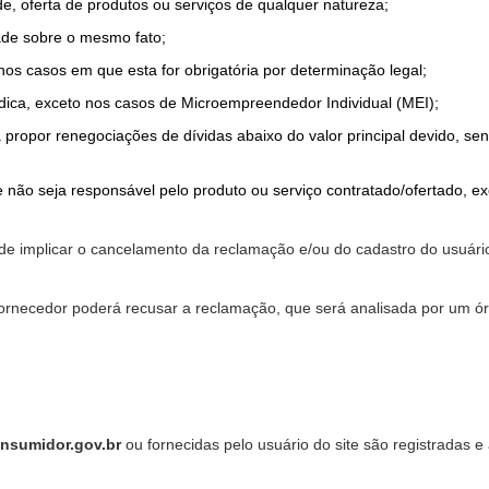
de, oferta de produtos ou serviços de qualquer natureza;
ade sobre o mesmo fato;
 nos casos em que esta for obrigatória por determinação legal;
dica, exceto nos casos de Microempreendedor Individual (MEI);
a propor renegociações de dívidas abaixo do valor principal devido, sen
 não seja responsável pelo produto ou serviço contratado/ofertado, e
pode implicar o cancelamento da reclamação e/ou do cadastro do usu
ornecedor poderá recusar a reclamação, que será analisada por um ór
nsumidor.gov.br
ou fornecidas pelo usuário do site são registradas