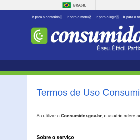
BRASIL
Ir para o conteúdo
1
Ir para o menu
2
Ir para o login
3
Ir para o r
Termos de Uso Consumid
Ao utilizar o
Consumidor.gov.br
, o usuário adere 
Sobre o serviço