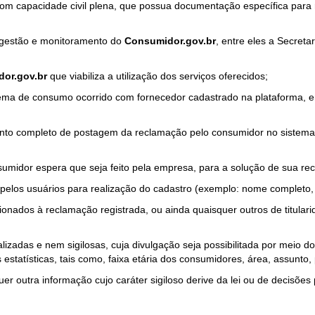
com capacidade civil plena, que possua documentação específica para 
a gestão e monitoramento do
Consumidor.gov.br
, entre eles a Secret
or.gov.br
que viabiliza a utilização dos serviços oferecidos;
ma de consumo ocorrido com fornecedor cadastrado na plataforma, em
to completo de postagem da reclamação pelo consumidor no sistema
sumidor espera que seja feito pela empresa, para a solução de sua re
pelos usuários para realização do cadastro (exemplo: nome completo, t
onados à reclamação registrada, ou ainda quaisquer outros de titularid
lizadas e nem sigilosas, cuja divulgação seja possibilitada por meio do
estatísticas, tais como, faixa etária dos consumidores, área, assunto
r outra informação cujo caráter sigiloso derive da lei ou de decisões p