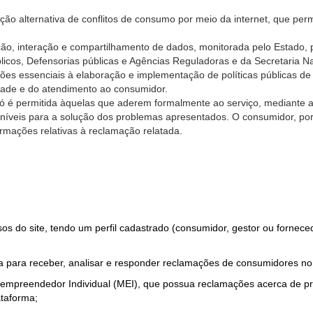
ão alternativa de conflitos de consumo por meio da internet, que perm
ção, interação e compartilhamento de dados, monitorada pelo Estado, 
úblicos, Defensorias públicas e Agências Reguladoras e da Secretaria 
ões essenciais à elaboração e implementação de políticas públicas de
dade e do atendimento ao consumidor.
só é permitida àquelas que aderem formalmente ao serviço, mediante
sponíveis para a solução dos problemas apresentados. O consumidor, po
rmações relativas à reclamação relatada.
rsos do site, tendo um perfil cadastrado (consumidor, gestor ou fornec
 para receber, analisar e responder reclamações de consumidores no
roempreendedor Individual (MEI), que possua reclamações acerca de 
taforma;