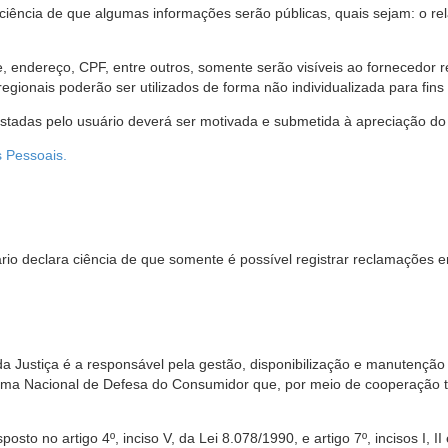
 ciência de que algumas informações serão públicas, quais sejam: o re
me, endereço, CPF, entre outros, somente serão visíveis ao fornecedor
gionais poderão ser utilizados de forma não individualizada para fins e
estadas pelo usuário deverá ser motivada e submetida à apreciação do 
s Pessoais.
io declara ciência de que somente é possível registrar reclamações e
da Justiça é a responsável pela gestão, disponibilização e manutenção
tema Nacional de Defesa do Consumidor que, por meio de cooperação 
sto no artigo 4º, inciso V, da Lei 8.078/1990, e artigo 7º, incisos I, II