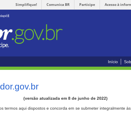
Simplifique!
Comunica BR
Participe
Acesso à infor
odapé
4
Início
Sob
or.gov.br
(versão atualizada em 8 de junho de 2022)
aos termos aqui dispostos e concorda em se submeter integralmente à