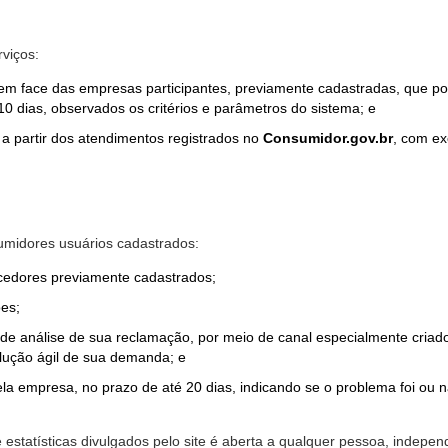
rviços:
em face das empresas participantes, previamente cadastradas, que por
0 dias, observados os critérios e parâmetros do sistema; e
a partir dos atendimentos registrados no
Consumidor.gov.br
, com ex
midores usuários cadastrados:
ecedores previamente cadastrados;
es;
o de análise de sua reclamação, por meio de canal especialmente cr
olução ágil de sua demanda; e
ela empresa, no prazo de até 20 dias, indicando se o problema foi ou n
e estatísticas divulgados pelo site é aberta a qualquer pessoa, indep