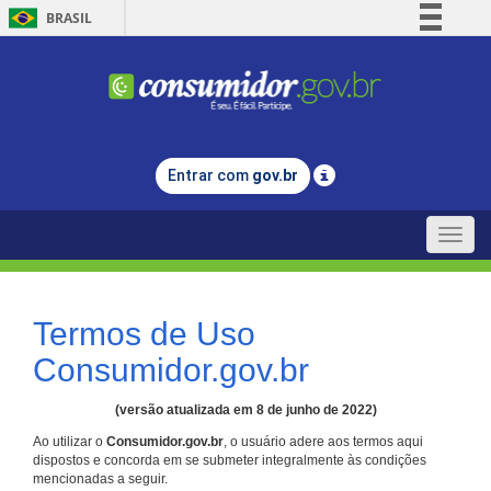
BRASIL
Simplifique!
Comunica BR
Participe
Acesso à informação
Entrar com
gov.br
Legislação
Canais
Toggle
naviga
Termos de Uso
Consumidor.gov.br
(versão atualizada em 8 de junho de 2022)
Ao utilizar o
Consumidor.gov.br
, o usuário adere aos termos aqui
dispostos e concorda em se submeter integralmente às condições
mencionadas a seguir.