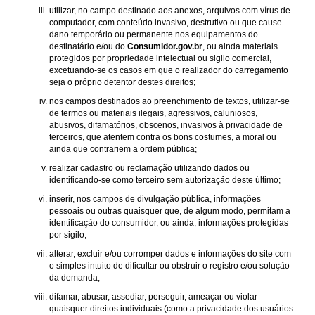
utilizar, no campo destinado aos anexos, arquivos com vírus de
computador, com conteúdo invasivo, destrutivo ou que cause
dano temporário ou permanente nos equipamentos do
destinatário e/ou do
Consumidor.gov.br
, ou ainda materiais
protegidos por propriedade intelectual ou sigilo comercial,
excetuando-se os casos em que o realizador do carregamento
seja o próprio detentor destes direitos;
nos campos destinados ao preenchimento de textos, utilizar-se
de termos ou materiais ilegais, agressivos, caluniosos,
abusivos, difamatórios, obscenos, invasivos à privacidade de
terceiros, que atentem contra os bons costumes, a moral ou
ainda que contrariem a ordem pública;
realizar cadastro ou reclamação utilizando dados ou
identificando-se como terceiro sem autorização deste último;
inserir, nos campos de divulgação pública, informações
pessoais ou outras quaisquer que, de algum modo, permitam a
identificação do consumidor, ou ainda, informações protegidas
por sigilo;
alterar, excluir e/ou corromper dados e informações do site com
o simples intuito de dificultar ou obstruir o registro e/ou solução
da demanda;
difamar, abusar, assediar, perseguir, ameaçar ou violar
quaisquer direitos individuais (como a privacidade dos usuários