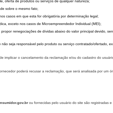
de, oferta de produtos ou serviços de qualquer natureza;
ade sobre o mesmo fato;
 nos casos em que esta for obrigatória por determinação legal;
dica, exceto nos casos de Microempreendedor Individual (MEI);
a propor renegociações de dívidas abaixo do valor principal devido, sen
 não seja responsável pelo produto ou serviço contratado/ofertado, e
pode implicar o cancelamento da reclamação e/ou do cadastro do usu
ornecedor poderá recusar a reclamação, que será analisada por um ór
nsumidor.gov.br
ou fornecidas pelo usuário do site são registradas