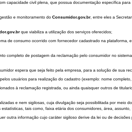
com capacidade civil plena, que possua documentação específica para 
a gestão e monitoramento do
Consumidor.gov.br
, entre eles a Secret
or.gov.br
que viabiliza a utilização dos serviços oferecidos;
ma de consumo ocorrido com fornecedor cadastrado na plataforma, em
to completo de postagem da reclamação pelo consumidor no sistema
sumidor espera que seja feito pela empresa, para a solução de sua re
pelos usuários para realização do cadastro (exemplo: nome completo, t
onados à reclamação registrada, ou ainda quaisquer outros de titularid
lizadas e nem sigilosas, cuja divulgação seja possibilitada por meio do
estatísticas, tais como, faixa etária dos consumidores, área, assunto
r outra informação cujo caráter sigiloso derive da lei ou de decisões p