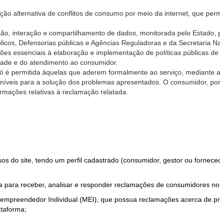
ão alternativa de conflitos de consumo por meio da internet, que perm
ção, interação e compartilhamento de dados, monitorada pelo Estado, 
úblicos, Defensorias públicas e Agências Reguladoras e da Secretaria 
ões essenciais à elaboração e implementação de políticas públicas de
dade e do atendimento ao consumidor.
só é permitida àquelas que aderem formalmente ao serviço, mediante
sponíveis para a solução dos problemas apresentados. O consumidor, po
rmações relativas à reclamação relatada.
rsos do site, tendo um perfil cadastrado (consumidor, gestor ou fornec
 para receber, analisar e responder reclamações de consumidores no
roempreendedor Individual (MEI), que possua reclamações acerca de 
taforma;