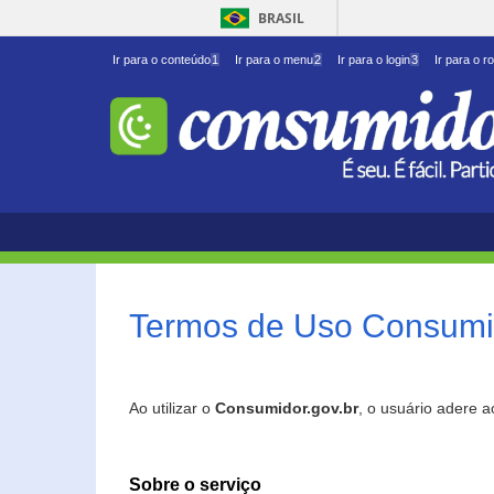
BRASIL
Ir para o conteúdo
1
Ir para o menu
2
Ir para o login
3
Ir para o r
Termos de Uso Consumid
Ao utilizar o
Consumidor.gov.br
, o usuário adere 
Sobre o serviço