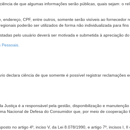
 ciência de que algumas informações serão públicas, quais sejam: o re
me, endereço, CPF, entre outros, somente serão visíveis ao fornecedor
gionais poderão ser utilizados de forma não individualizada para fins e
estadas pelo usuário deverá ser motivada e submetida à apreciação do 
s Pessoais.
io declara ciência de que somente é possível registrar reclamações e
da Justiça é a responsável pela gestão, disponibilização e manutenção
tema Nacional de Defesa do Consumidor que, por meio de cooperação 
sto no artigo 4º, inciso V, da Lei 8.078/1990, e artigo 7º, incisos I, II