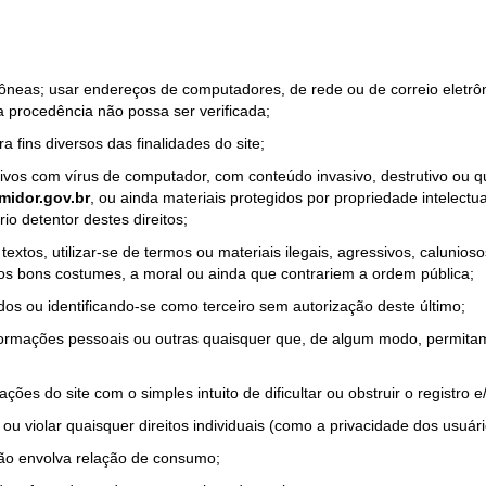
rrôneas; usar endereços de computadores, de rede ou de correio eletr
a procedência não possa ser verificada;
a fins diversos das finalidades do site;
quivos com vírus de computador, com conteúdo invasivo, destrutivo ou
idor.gov.br
, ou ainda materiais protegidos por propriedade intelectu
io detentor destes direitos;
tos, utilizar-se de termos ou materiais ilegais, agressivos, calunioso
 os bons costumes, a moral ou ainda que contrariem a ordem pública;
dos ou identificando-se como terceiro sem autorização deste último;
nformações pessoais ou outras quaisquer que, de algum modo, permitam
ações do site com o simples intuito de dificultar ou obstruir o registr
ou violar quaisquer direitos individuais (como a privacidade dos usuár
não envolva relação de consumo;