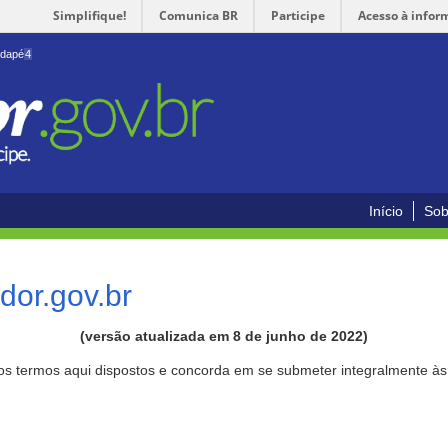
Simplifique!
Comunica BR
Participe
Acesso à infor
odapé
4
Início
Sob
or.gov.br
(versão atualizada em 8 de junho de 2022)
aos termos aqui dispostos e concorda em se submeter integralmente à