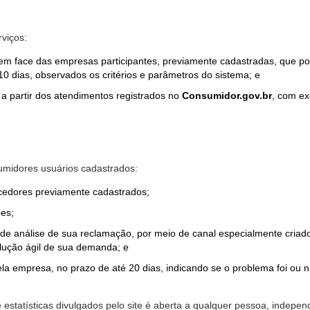
rviços:
em face das empresas participantes, previamente cadastradas, que por
0 dias, observados os critérios e parâmetros do sistema; e
a partir dos atendimentos registrados no
Consumidor.gov.br
, com ex
midores usuários cadastrados:
ecedores previamente cadastrados;
es;
o de análise de sua reclamação, por meio de canal especialmente cr
olução ágil de sua demanda; e
ela empresa, no prazo de até 20 dias, indicando se o problema foi ou n
e estatísticas divulgados pelo site é aberta a qualquer pessoa, indep