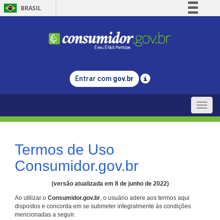
BRASIL
Simplifique!
Comunica BR
Participe
Acesso à informação
Entrar com
gov.br
Legislação
Canais
Toggle
naviga
Termos de Uso
Consumidor.gov.br
(versão atualizada em 8 de junho de 2022)
Ao utilizar o
Consumidor.gov.br
, o usuário adere aos termos aqui
dispostos e concorda em se submeter integralmente às condições
mencionadas a seguir.