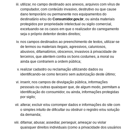
utilizar, no campo destinado aos anexos, arquivos com vírus de
computador, com conteúdo invasivo, destrutivo ou que cause
dano temporário ou permanente nos equipamentos do
destinatário e/ou do
Consumidor.gov.br
, ou ainda materiais
protegidos por propriedade intelectual ou sigilo comercial,
excetuando-se os casos em que o realizador do carregamento
seja o próprio detentor destes direitos;
nos campos destinados ao preenchimento de textos, utilizar-se
de termos ou materiais ilegais, agressivos, caluniosos,
abusivos, difamatórios, obscenos, invasivos à privacidade de
terceiros, que atentem contra os bons costumes, a moral ou
ainda que contrariem a ordem pública;
realizar cadastro ou reclamação utilizando dados ou
identificando-se como terceiro sem autorização deste último;
inserir, nos campos de divulgação pública, informações
pessoais ou outras quaisquer que, de algum modo, permitam a
identificação do consumidor, ou ainda, informações protegidas
por sigilo;
alterar, excluir e/ou corromper dados e informações do site com
o simples intuito de dificultar ou obstruir o registro e/ou solução
da demanda;
difamar, abusar, assediar, perseguir, ameaçar ou violar
quaisquer direitos individuais (como a privacidade dos usuários