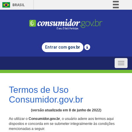
BRASIL
Simplifique!
Comunica BR
Participe
Acesso à informação
Entrar com
gov.br
Legislação
Canais
Toggle
naviga
Termos de Uso
Consumidor.gov.br
(versão atualizada em 8 de junho de 2022)
Ao utilizar o
Consumidor.gov.br
, o usuário adere aos termos aqui
dispostos e concorda em se submeter integralmente às condições
mencionadas a seguir.