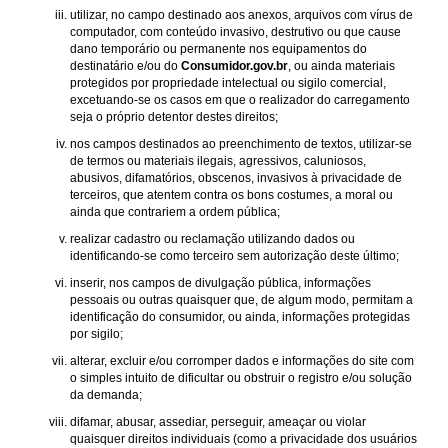
utilizar, no campo destinado aos anexos, arquivos com vírus de
computador, com conteúdo invasivo, destrutivo ou que cause
dano temporário ou permanente nos equipamentos do
destinatário e/ou do
Consumidor.gov.br
, ou ainda materiais
protegidos por propriedade intelectual ou sigilo comercial,
excetuando-se os casos em que o realizador do carregamento
seja o próprio detentor destes direitos;
nos campos destinados ao preenchimento de textos, utilizar-se
de termos ou materiais ilegais, agressivos, caluniosos,
abusivos, difamatórios, obscenos, invasivos à privacidade de
terceiros, que atentem contra os bons costumes, a moral ou
ainda que contrariem a ordem pública;
realizar cadastro ou reclamação utilizando dados ou
identificando-se como terceiro sem autorização deste último;
inserir, nos campos de divulgação pública, informações
pessoais ou outras quaisquer que, de algum modo, permitam a
identificação do consumidor, ou ainda, informações protegidas
por sigilo;
alterar, excluir e/ou corromper dados e informações do site com
o simples intuito de dificultar ou obstruir o registro e/ou solução
da demanda;
difamar, abusar, assediar, perseguir, ameaçar ou violar
quaisquer direitos individuais (como a privacidade dos usuários