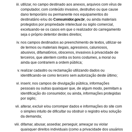
utilizar, no campo destinado aos anexos, arquivos com vírus de
computador, com conteúdo invasivo, destrutivo ou que cause
dano temporário ou permanente nos equipamentos do
destinatário e/ou do
Consumidor.gov.br
, ou ainda materiais
protegidos por propriedade intelectual ou sigilo comercial,
excetuando-se os casos em que o realizador do carregamento
seja o próprio detentor destes direitos;
nos campos destinados ao preenchimento de textos, utilizar-se
de termos ou materiais ilegais, agressivos, caluniosos,
abusivos, difamatórios, obscenos, invasivos à privacidade de
terceiros, que atentem contra os bons costumes, a moral ou
ainda que contrariem a ordem pública;
realizar cadastro ou reclamação utilizando dados ou
identificando-se como terceiro sem autorização deste último;
inserir, nos campos de divulgação pública, informações
pessoais ou outras quaisquer que, de algum modo, permitam a
identificação do consumidor, ou ainda, informações protegidas
por sigilo;
alterar, excluir e/ou corromper dados e informações do site com
o simples intuito de dificultar ou obstruir o registro e/ou solução
da demanda;
difamar, abusar, assediar, perseguir, ameaçar ou violar
quaisquer direitos individuais (como a privacidade dos usuários