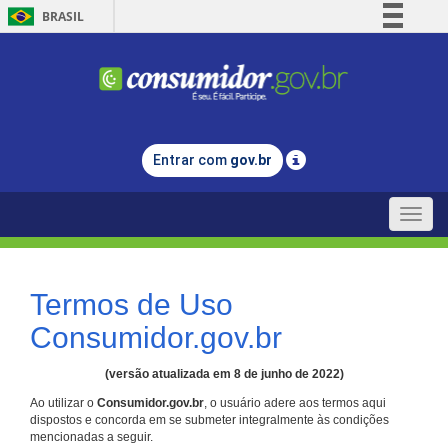
BRASIL
Simplifique!
Comunica BR
Participe
Acesso à informação
Entrar com
gov.br
Legislação
Canais
Toggle
naviga
Termos de Uso
Consumidor.gov.br
(versão atualizada em 8 de junho de 2022)
Ao utilizar o
Consumidor.gov.br
, o usuário adere aos termos aqui
dispostos e concorda em se submeter integralmente às condições
mencionadas a seguir.