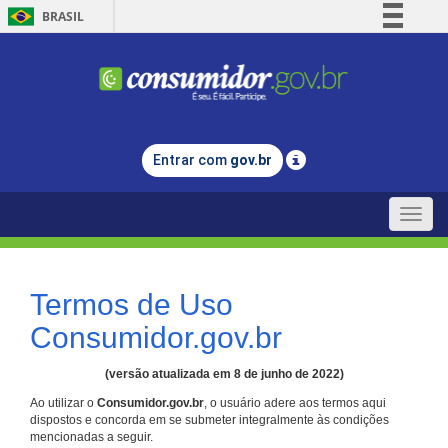
BRASIL
Simplifique!
Comunica BR
Participe
Acesso à informação
Entrar com
gov.br
Legislação
Canais
Toggle
naviga
Termos de Uso
Consumidor.gov.br
(versão atualizada em 8 de junho de 2022)
Ao utilizar o
Consumidor.gov.br
, o usuário adere aos termos aqui
dispostos e concorda em se submeter integralmente às condições
mencionadas a seguir.