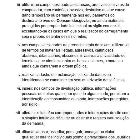
utilizar, no campo destinado aos anexos, arquivos com vírus de
computador, com conteúdo invasivo, destrutivo ou que cause
dano temporário ou permanente nos equipamentos do
destinatário e/ou do
Consumidor.gov.br
, ou ainda materiais
protegidos por propriedade intelectual ou sigilo comercial,
excetuando-se os casos em que o realizador do carregamento
seja o próprio detentor destes direitos;
nos campos destinados ao preenchimento de textos, utilizar-se
de termos ou materiais ilegais, agressivos, caluniosos,
abusivos, difamatórios, obscenos, invasivos à privacidade de
terceiros, que atentem contra os bons costumes, a moral ou
ainda que contrariem a ordem pública;
realizar cadastro ou reclamação utilizando dados ou
identificando-se como terceiro sem autorização deste último;
inserir, nos campos de divulgação pública, informações
pessoais ou outras quaisquer que, de algum modo, permitam a
identificação do consumidor, ou ainda, informações protegidas
por sigilo;
alterar, excluir e/ou corromper dados e informações do site com
o simples intuito de dificultar ou obstruir o registro e/ou solução
da demanda;
difamar, abusar, assediar, perseguir, ameaçar ou violar
quaisquer direitos individuais (como a privacidade dos usuários