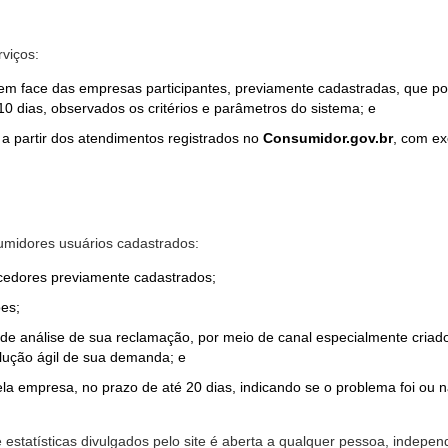
rviços:
em face das empresas participantes, previamente cadastradas, que por
0 dias, observados os critérios e parâmetros do sistema; e
a partir dos atendimentos registrados no
Consumidor.gov.br
, com ex
midores usuários cadastrados:
ecedores previamente cadastrados;
es;
o de análise de sua reclamação, por meio de canal especialmente cr
olução ágil de sua demanda; e
ela empresa, no prazo de até 20 dias, indicando se o problema foi ou n
e estatísticas divulgados pelo site é aberta a qualquer pessoa, indep