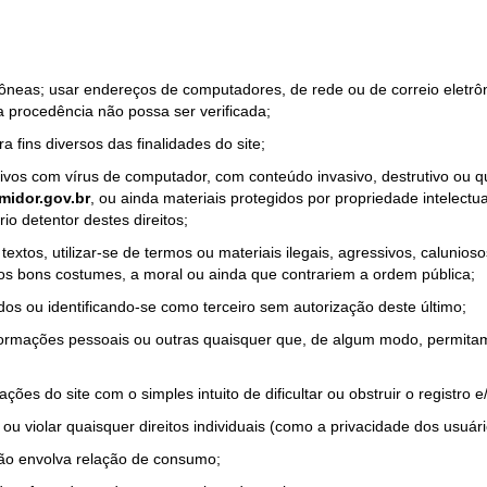
rrôneas; usar endereços de computadores, de rede ou de correio eletr
a procedência não possa ser verificada;
a fins diversos das finalidades do site;
quivos com vírus de computador, com conteúdo invasivo, destrutivo ou
idor.gov.br
, ou ainda materiais protegidos por propriedade intelectu
io detentor destes direitos;
tos, utilizar-se de termos ou materiais ilegais, agressivos, calunioso
 os bons costumes, a moral ou ainda que contrariem a ordem pública;
dos ou identificando-se como terceiro sem autorização deste último;
nformações pessoais ou outras quaisquer que, de algum modo, permitam
ações do site com o simples intuito de dificultar ou obstruir o registr
ou violar quaisquer direitos individuais (como a privacidade dos usuár
não envolva relação de consumo;