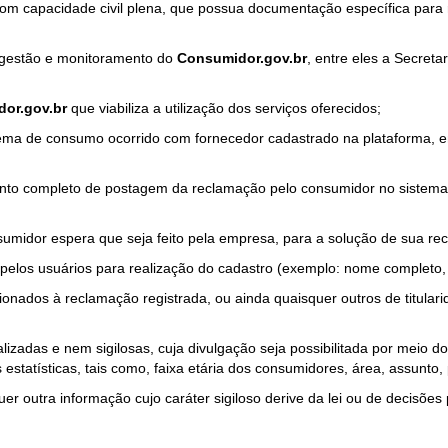
com capacidade civil plena, que possua documentação específica para 
a gestão e monitoramento do
Consumidor.gov.br
, entre eles a Secret
or.gov.br
que viabiliza a utilização dos serviços oferecidos;
ma de consumo ocorrido com fornecedor cadastrado na plataforma, em
to completo de postagem da reclamação pelo consumidor no sistema
sumidor espera que seja feito pela empresa, para a solução de sua re
pelos usuários para realização do cadastro (exemplo: nome completo, t
onados à reclamação registrada, ou ainda quaisquer outros de titularid
lizadas e nem sigilosas, cuja divulgação seja possibilitada por meio do
estatísticas, tais como, faixa etária dos consumidores, área, assunto
r outra informação cujo caráter sigiloso derive da lei ou de decisões p