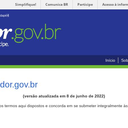
Simplifique!
Comunica BR
Participe
Acesso à infor
odapé
4
Início
Sob
or.gov.br
(versão atualizada em 8 de junho de 2022)
aos termos aqui dispostos e concorda em se submeter integralmente à