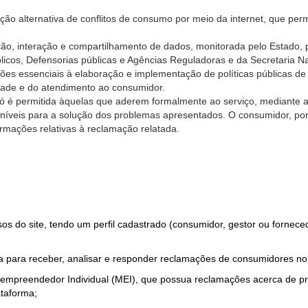
ão alternativa de conflitos de consumo por meio da internet, que perm
ção, interação e compartilhamento de dados, monitorada pelo Estado, 
úblicos, Defensorias públicas e Agências Reguladoras e da Secretaria 
ões essenciais à elaboração e implementação de políticas públicas de
dade e do atendimento ao consumidor.
só é permitida àquelas que aderem formalmente ao serviço, mediante
sponíveis para a solução dos problemas apresentados. O consumidor, po
rmações relativas à reclamação relatada.
rsos do site, tendo um perfil cadastrado (consumidor, gestor ou fornec
 para receber, analisar e responder reclamações de consumidores no
roempreendedor Individual (MEI), que possua reclamações acerca de 
taforma;