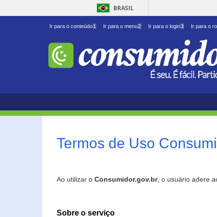
BRASIL
Ir para o conteúdo
1
Ir para o menu
2
Ir para o login
3
Ir para o r
Termos de Uso Consumid
Ao utilizar o
Consumidor.gov.br
, o usuário adere 
Sobre o serviço