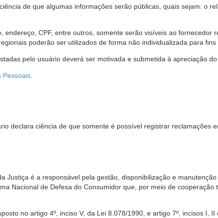
 ciência de que algumas informações serão públicas, quais sejam: o re
me, endereço, CPF, entre outros, somente serão visíveis ao fornecedor
gionais poderão ser utilizados de forma não individualizada para fins e
estadas pelo usuário deverá ser motivada e submetida à apreciação do 
s Pessoais.
io declara ciência de que somente é possível registrar reclamações e
da Justiça é a responsável pela gestão, disponibilização e manutenção
tema Nacional de Defesa do Consumidor que, por meio de cooperação 
sto no artigo 4º, inciso V, da Lei 8.078/1990, e artigo 7º, incisos I, II