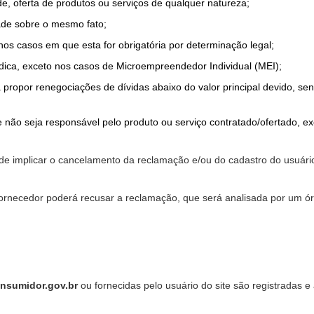
de, oferta de produtos ou serviços de qualquer natureza;
ade sobre o mesmo fato;
 nos casos em que esta for obrigatória por determinação legal;
dica, exceto nos casos de Microempreendedor Individual (MEI);
a propor renegociações de dívidas abaixo do valor principal devido, sen
 não seja responsável pelo produto ou serviço contratado/ofertado, e
pode implicar o cancelamento da reclamação e/ou do cadastro do usu
ornecedor poderá recusar a reclamação, que será analisada por um ór
nsumidor.gov.br
ou fornecidas pelo usuário do site são registradas