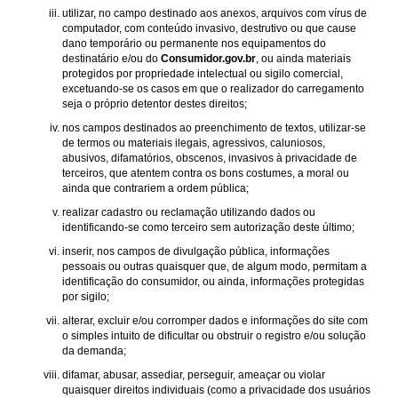
utilizar, no campo destinado aos anexos, arquivos com vírus de
computador, com conteúdo invasivo, destrutivo ou que cause
dano temporário ou permanente nos equipamentos do
destinatário e/ou do
Consumidor.gov.br
, ou ainda materiais
protegidos por propriedade intelectual ou sigilo comercial,
excetuando-se os casos em que o realizador do carregamento
seja o próprio detentor destes direitos;
nos campos destinados ao preenchimento de textos, utilizar-se
de termos ou materiais ilegais, agressivos, caluniosos,
abusivos, difamatórios, obscenos, invasivos à privacidade de
terceiros, que atentem contra os bons costumes, a moral ou
ainda que contrariem a ordem pública;
realizar cadastro ou reclamação utilizando dados ou
identificando-se como terceiro sem autorização deste último;
inserir, nos campos de divulgação pública, informações
pessoais ou outras quaisquer que, de algum modo, permitam a
identificação do consumidor, ou ainda, informações protegidas
por sigilo;
alterar, excluir e/ou corromper dados e informações do site com
o simples intuito de dificultar ou obstruir o registro e/ou solução
da demanda;
difamar, abusar, assediar, perseguir, ameaçar ou violar
quaisquer direitos individuais (como a privacidade dos usuários