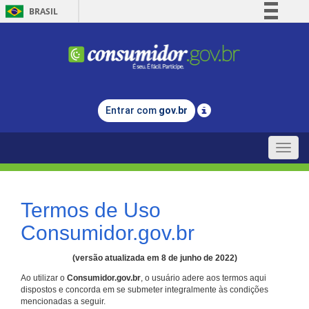
BRASIL
Simplifique!
Comunica BR
Participe
Acesso à informação
Entrar com
gov.br
Legislação
Canais
Toggle
naviga
Termos de Uso
Consumidor.gov.br
(versão atualizada em 8 de junho de 2022)
Ao utilizar o
Consumidor.gov.br
, o usuário adere aos termos aqui
dispostos e concorda em se submeter integralmente às condições
mencionadas a seguir.