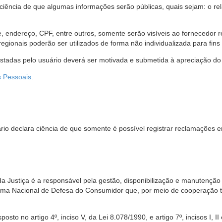
 ciência de que algumas informações serão públicas, quais sejam: o re
me, endereço, CPF, entre outros, somente serão visíveis ao fornecedor
gionais poderão ser utilizados de forma não individualizada para fins e
estadas pelo usuário deverá ser motivada e submetida à apreciação do 
s Pessoais.
io declara ciência de que somente é possível registrar reclamações e
da Justiça é a responsável pela gestão, disponibilização e manutenção
tema Nacional de Defesa do Consumidor que, por meio de cooperação 
sto no artigo 4º, inciso V, da Lei 8.078/1990, e artigo 7º, incisos I, II