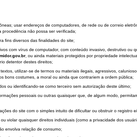
rrôneas; usar endereços de computadores, de rede ou de correio eletr
a procedência não possa ser verificada;
a fins diversos das finalidades do site;
quivos com vírus de computador, com conteúdo invasivo, destrutivo ou
idor.gov.br
, ou ainda materiais protegidos por propriedade intelectu
io detentor destes direitos;
tos, utilizar-se de termos ou materiais ilegais, agressivos, calunioso
 os bons costumes, a moral ou ainda que contrariem a ordem pública;
dos ou identificando-se como terceiro sem autorização deste último;
nformações pessoais ou outras quaisquer que, de algum modo, permitam
ações do site com o simples intuito de dificultar ou obstruir o registr
ou violar quaisquer direitos individuais (como a privacidade dos usuár
não envolva relação de consumo;