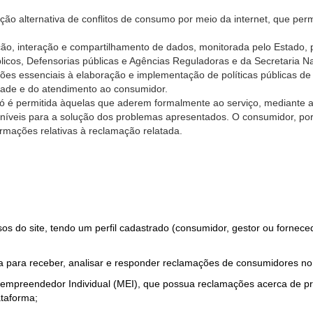
ão alternativa de conflitos de consumo por meio da internet, que perm
ção, interação e compartilhamento de dados, monitorada pelo Estado, 
úblicos, Defensorias públicas e Agências Reguladoras e da Secretaria 
ões essenciais à elaboração e implementação de políticas públicas de
dade e do atendimento ao consumidor.
só é permitida àquelas que aderem formalmente ao serviço, mediante
sponíveis para a solução dos problemas apresentados. O consumidor, po
rmações relativas à reclamação relatada.
rsos do site, tendo um perfil cadastrado (consumidor, gestor ou fornec
 para receber, analisar e responder reclamações de consumidores no
roempreendedor Individual (MEI), que possua reclamações acerca de 
taforma;