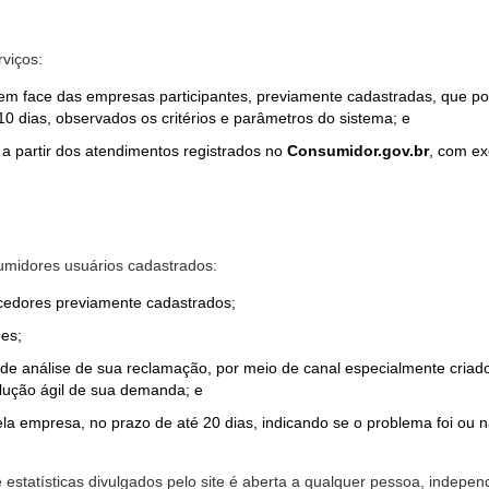
rviços:
em face das empresas participantes, previamente cadastradas, que por
0 dias, observados os critérios e parâmetros do sistema; e
a partir dos atendimentos registrados no
Consumidor.gov.br
, com ex
midores usuários cadastrados:
ecedores previamente cadastrados;
es;
o de análise de sua reclamação, por meio de canal especialmente cr
olução ágil de sua demanda; e
ela empresa, no prazo de até 20 dias, indicando se o problema foi ou n
e estatísticas divulgados pelo site é aberta a qualquer pessoa, indep