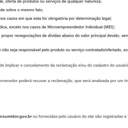
de, oferta de produtos ou serviços de qualquer natureza;
ade sobre o mesmo fato;
 nos casos em que esta for obrigatória por determinação legal;
dica, exceto nos casos de Microempreendedor Individual (MEI);
a propor renegociações de dívidas abaixo do valor principal devido, sen
 não seja responsável pelo produto ou serviço contratado/ofertado, e
pode implicar o cancelamento da reclamação e/ou do cadastro do usu
ornecedor poderá recusar a reclamação, que será analisada por um ór
nsumidor.gov.br
ou fornecidas pelo usuário do site são registradas