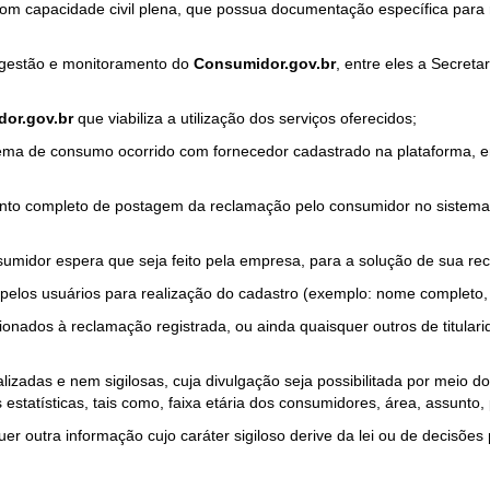
com capacidade civil plena, que possua documentação específica para 
a gestão e monitoramento do
Consumidor.gov.br
, entre eles a Secret
or.gov.br
que viabiliza a utilização dos serviços oferecidos;
ma de consumo ocorrido com fornecedor cadastrado na plataforma, em
to completo de postagem da reclamação pelo consumidor no sistema
sumidor espera que seja feito pela empresa, para a solução de sua re
pelos usuários para realização do cadastro (exemplo: nome completo, t
onados à reclamação registrada, ou ainda quaisquer outros de titularid
lizadas e nem sigilosas, cuja divulgação seja possibilitada por meio do
estatísticas, tais como, faixa etária dos consumidores, área, assunto
r outra informação cujo caráter sigiloso derive da lei ou de decisões p