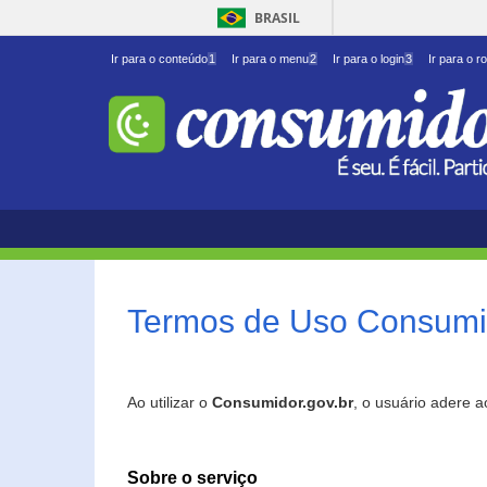
BRASIL
Ir para o conteúdo
1
Ir para o menu
2
Ir para o login
3
Ir para o r
Termos de Uso Consumid
Ao utilizar o
Consumidor.gov.br
, o usuário adere 
Sobre o serviço