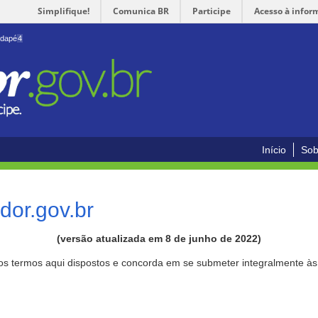
Simplifique!
Comunica BR
Participe
Acesso à infor
odapé
4
Início
Sob
or.gov.br
(versão atualizada em 8 de junho de 2022)
aos termos aqui dispostos e concorda em se submeter integralmente à