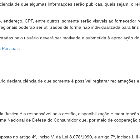
 ciência de que algumas informações serão públicas, quais sejam: o re
me, endereço, CPF, entre outros, somente serão visíveis ao fornecedor
gionais poderão ser utilizados de forma não individualizada para fins e
estadas pelo usuário deverá ser motivada e submetida à apreciação do 
s Pessoais.
io declara ciência de que somente é possível registrar reclamações e
da Justiça é a responsável pela gestão, disponibilização e manutenção
tema Nacional de Defesa do Consumidor que, por meio de cooperação 
sto no artigo 4º, inciso V, da Lei 8.078/1990, e artigo 7º, incisos I, II