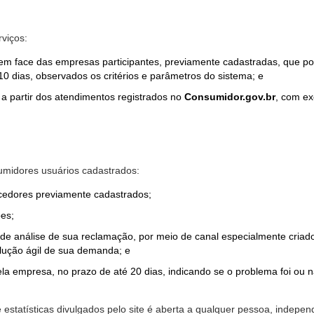
rviços:
em face das empresas participantes, previamente cadastradas, que por
0 dias, observados os critérios e parâmetros do sistema; e
a partir dos atendimentos registrados no
Consumidor.gov.br
, com ex
midores usuários cadastrados:
ecedores previamente cadastrados;
es;
o de análise de sua reclamação, por meio de canal especialmente cr
olução ágil de sua demanda; e
ela empresa, no prazo de até 20 dias, indicando se o problema foi ou n
e estatísticas divulgados pelo site é aberta a qualquer pessoa, indep