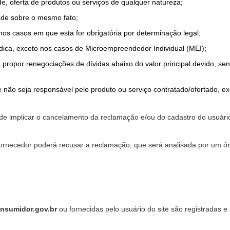
de, oferta de produtos ou serviços de qualquer natureza;
ade sobre o mesmo fato;
 nos casos em que esta for obrigatória por determinação legal;
dica, exceto nos casos de Microempreendedor Individual (MEI);
a propor renegociações de dívidas abaixo do valor principal devido, sen
 não seja responsável pelo produto ou serviço contratado/ofertado, e
pode implicar o cancelamento da reclamação e/ou do cadastro do usu
ornecedor poderá recusar a reclamação, que será analisada por um ór
nsumidor.gov.br
ou fornecidas pelo usuário do site são registradas