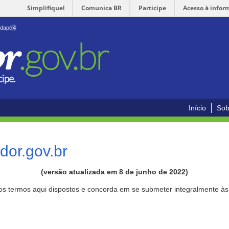
Simplifique!
Comunica BR
Participe
Acesso à infor
odapé
4
Início
Sob
or.gov.br
(versão atualizada em 8 de junho de 2022)
aos termos aqui dispostos e concorda em se submeter integralmente à