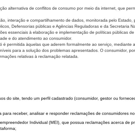
ão alternativa de conflitos de consumo por meio da internet, que perm
ção, interação e compartilhamento de dados, monitorada pelo Estado, 
úblicos, Defensorias públicas e Agências Reguladoras e da Secretaria 
ões essenciais à elaboração e implementação de políticas públicas de
dade e do atendimento ao consumidor.
só é permitida àquelas que aderem formalmente ao serviço, mediante
sponíveis para a solução dos problemas apresentados. O consumidor, po
rmações relativas à reclamação relatada.
rsos do site, tendo um perfil cadastrado (consumidor, gestor ou fornec
 para receber, analisar e responder reclamações de consumidores no
roempreendedor Individual (MEI), que possua reclamações acerca de 
taforma;