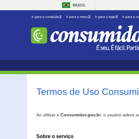
BRASIL
Ir para o conteúdo
1
Ir para o menu
2
Ir para o login
3
Ir para o r
Termos de Uso Consumid
Ao utilizar o
Consumidor.gov.br
, o usuário adere 
Sobre o serviço