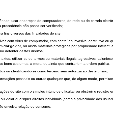
rrôneas; usar endereços de computadores, de rede ou de correio eletr
a procedência não possa ser verificada;
a fins diversos das finalidades do site;
quivos com vírus de computador, com conteúdo invasivo, destrutivo ou
idor.gov.br
, ou ainda materiais protegidos por propriedade intelectu
io detentor destes direitos;
tos, utilizar-se de termos ou materiais ilegais, agressivos, calunioso
 os bons costumes, a moral ou ainda que contrariem a ordem pública;
dos ou identificando-se como terceiro sem autorização deste último;
nformações pessoais ou outras quaisquer que, de algum modo, permitam
ações do site com o simples intuito de dificultar ou obstruir o registr
ou violar quaisquer direitos individuais (como a privacidade dos usuár
não envolva relação de consumo;