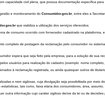
com capacidade civil plena, que possua documentação específica para 
a gestão e monitoramento do
Consumidor.gov.br
, entre eles a Secret
or.gov.br
que viabiliza a utilização dos serviços oferecidos;
ma de consumo ocorrido com fornecedor cadastrado na plataforma, em
to completo de postagem da reclamação pelo consumidor no sistema
sumidor espera que seja feito pela empresa, para a solução de sua re
pelos usuários para realização do cadastro (exemplo: nome completo, t
onados à reclamação registrada, ou ainda quaisquer outros de titularid
lizadas e nem sigilosas, cuja divulgação seja possibilitada por meio do
estatísticas, tais como, faixa etária dos consumidores, área, assunto
r outra informação cujo caráter sigiloso derive da lei ou de decisões p