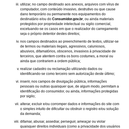
utilizar, no campo destinado aos anexos, arquivos com vírus de
computador, com conteúdo invasivo, destrutivo ou que cause
dano temporário ou permanente nos equipamentos do
destinatário e/ou do
Consumidor.gov.br
, ou ainda materiais
protegidos por propriedade intelectual ou sigilo comercial,
excetuando-se os casos em que o realizador do carregamento
seja o próprio detentor destes direitos;
nos campos destinados ao preenchimento de textos, utilizar-se
de termos ou materiais ilegais, agressivos, caluniosos,
abusivos, difamatórios, obscenos, invasivos à privacidade de
terceiros, que atentem contra os bons costumes, a moral ou
ainda que contrariem a ordem pública;
realizar cadastro ou reclamação utilizando dados ou
identificando-se como terceiro sem autorização deste último;
inserir, nos campos de divulgação pública, informações
pessoais ou outras quaisquer que, de algum modo, permitam a
identificação do consumidor, ou ainda, informações protegidas
por sigilo;
alterar, excluir e/ou corromper dados e informações do site com
o simples intuito de dificultar ou obstruir o registro e/ou solução
da demanda;
difamar, abusar, assediar, perseguir, ameaçar ou violar
quaisquer direitos individuais (como a privacidade dos usuários