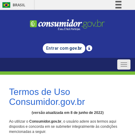
BRASIL
Simplifique!
Comunica BR
Participe
Acesso à informação
Entrar com
gov.br
Legislação
Canais
Toggle
naviga
Termos de Uso
Consumidor.gov.br
(versão atualizada em 8 de junho de 2022)
Ao utilizar o
Consumidor.gov.br
, o usuário adere aos termos aqui
dispostos e concorda em se submeter integralmente às condições
mencionadas a seguir.