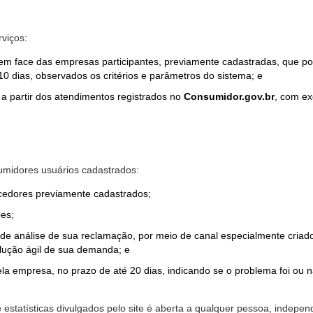
rviços:
em face das empresas participantes, previamente cadastradas, que por
0 dias, observados os critérios e parâmetros do sistema; e
a partir dos atendimentos registrados no
Consumidor.gov.br
, com ex
midores usuários cadastrados:
ecedores previamente cadastrados;
es;
o de análise de sua reclamação, por meio de canal especialmente cr
olução ágil de sua demanda; e
ela empresa, no prazo de até 20 dias, indicando se o problema foi ou n
e estatísticas divulgados pelo site é aberta a qualquer pessoa, indep