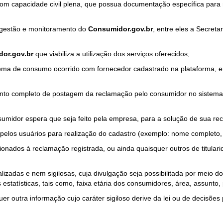
com capacidade civil plena, que possua documentação específica para 
a gestão e monitoramento do
Consumidor.gov.br
, entre eles a Secret
or.gov.br
que viabiliza a utilização dos serviços oferecidos;
ma de consumo ocorrido com fornecedor cadastrado na plataforma, em
to completo de postagem da reclamação pelo consumidor no sistema
sumidor espera que seja feito pela empresa, para a solução de sua re
pelos usuários para realização do cadastro (exemplo: nome completo, t
onados à reclamação registrada, ou ainda quaisquer outros de titularid
lizadas e nem sigilosas, cuja divulgação seja possibilitada por meio do
estatísticas, tais como, faixa etária dos consumidores, área, assunto
r outra informação cujo caráter sigiloso derive da lei ou de decisões p