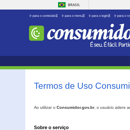
BRASIL
Ir para o conteúdo
1
Ir para o menu
2
Ir para o login
3
Ir para o r
Termos de Uso Consumid
Ao utilizar o
Consumidor.gov.br
, o usuário adere 
Sobre o serviço