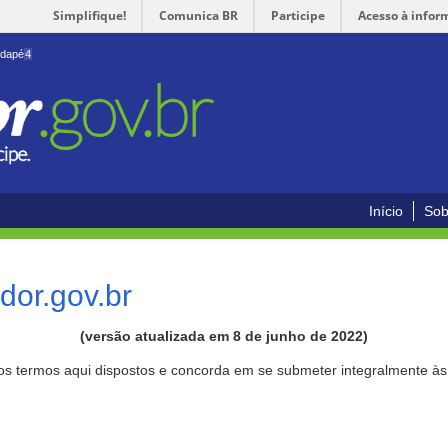
Simplifique!
Comunica BR
Participe
Acesso à infor
odapé
4
Início
Sob
or.gov.br
(versão atualizada em 8 de junho de 2022)
aos termos aqui dispostos e concorda em se submeter integralmente à