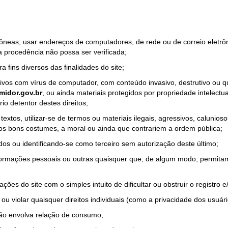
rrôneas; usar endereços de computadores, de rede ou de correio eletr
a procedência não possa ser verificada;
a fins diversos das finalidades do site;
quivos com vírus de computador, com conteúdo invasivo, destrutivo ou
idor.gov.br
, ou ainda materiais protegidos por propriedade intelectu
io detentor destes direitos;
tos, utilizar-se de termos ou materiais ilegais, agressivos, calunioso
 os bons costumes, a moral ou ainda que contrariem a ordem pública;
dos ou identificando-se como terceiro sem autorização deste último;
nformações pessoais ou outras quaisquer que, de algum modo, permitam
ações do site com o simples intuito de dificultar ou obstruir o registr
ou violar quaisquer direitos individuais (como a privacidade dos usuár
não envolva relação de consumo;