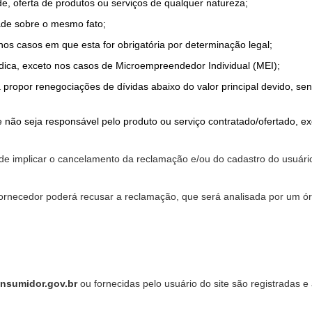
de, oferta de produtos ou serviços de qualquer natureza;
ade sobre o mesmo fato;
 nos casos em que esta for obrigatória por determinação legal;
dica, exceto nos casos de Microempreendedor Individual (MEI);
a propor renegociações de dívidas abaixo do valor principal devido, sen
 não seja responsável pelo produto ou serviço contratado/ofertado, e
pode implicar o cancelamento da reclamação e/ou do cadastro do usu
ornecedor poderá recusar a reclamação, que será analisada por um ór
nsumidor.gov.br
ou fornecidas pelo usuário do site são registradas