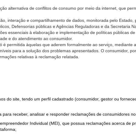
ão alternativa de conflitos de consumo por meio da internet, que perm
ção, interação e compartilhamento de dados, monitorada pelo Estado, 
úblicos, Defensorias públicas e Agências Reguladoras e da Secretaria 
ões essenciais à elaboração e implementação de políticas públicas de
dade e do atendimento ao consumidor.
só é permitida àquelas que aderem formalmente ao serviço, mediante
sponíveis para a solução dos problemas apresentados. O consumidor, po
rmações relativas à reclamação relatada.
rsos do site, tendo um perfil cadastrado (consumidor, gestor ou fornec
 para receber, analisar e responder reclamações de consumidores no
roempreendedor Individual (MEI), que possua reclamações acerca de 
taforma;