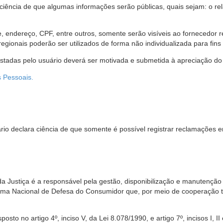
 ciência de que algumas informações serão públicas, quais sejam: o re
me, endereço, CPF, entre outros, somente serão visíveis ao fornecedor
gionais poderão ser utilizados de forma não individualizada para fins e
estadas pelo usuário deverá ser motivada e submetida à apreciação do 
s Pessoais.
io declara ciência de que somente é possível registrar reclamações e
da Justiça é a responsável pela gestão, disponibilização e manutenção
tema Nacional de Defesa do Consumidor que, por meio de cooperação 
sto no artigo 4º, inciso V, da Lei 8.078/1990, e artigo 7º, incisos I, II