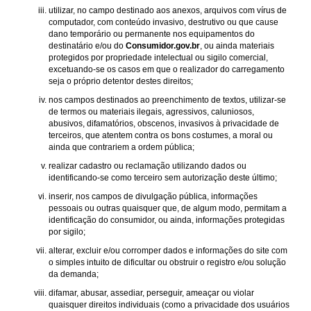
utilizar, no campo destinado aos anexos, arquivos com vírus de
computador, com conteúdo invasivo, destrutivo ou que cause
dano temporário ou permanente nos equipamentos do
destinatário e/ou do
Consumidor.gov.br
, ou ainda materiais
protegidos por propriedade intelectual ou sigilo comercial,
excetuando-se os casos em que o realizador do carregamento
seja o próprio detentor destes direitos;
nos campos destinados ao preenchimento de textos, utilizar-se
de termos ou materiais ilegais, agressivos, caluniosos,
abusivos, difamatórios, obscenos, invasivos à privacidade de
terceiros, que atentem contra os bons costumes, a moral ou
ainda que contrariem a ordem pública;
realizar cadastro ou reclamação utilizando dados ou
identificando-se como terceiro sem autorização deste último;
inserir, nos campos de divulgação pública, informações
pessoais ou outras quaisquer que, de algum modo, permitam a
identificação do consumidor, ou ainda, informações protegidas
por sigilo;
alterar, excluir e/ou corromper dados e informações do site com
o simples intuito de dificultar ou obstruir o registro e/ou solução
da demanda;
difamar, abusar, assediar, perseguir, ameaçar ou violar
quaisquer direitos individuais (como a privacidade dos usuários