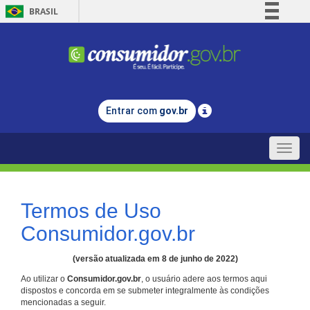
BRASIL
Simplifique!
Comunica BR
Participe
Acesso à informação
Entrar com
gov.br
Legislação
Canais
Toggle
naviga
Termos de Uso
Consumidor.gov.br
(versão atualizada em 8 de junho de 2022)
Ao utilizar o
Consumidor.gov.br
, o usuário adere aos termos aqui
dispostos e concorda em se submeter integralmente às condições
mencionadas a seguir.