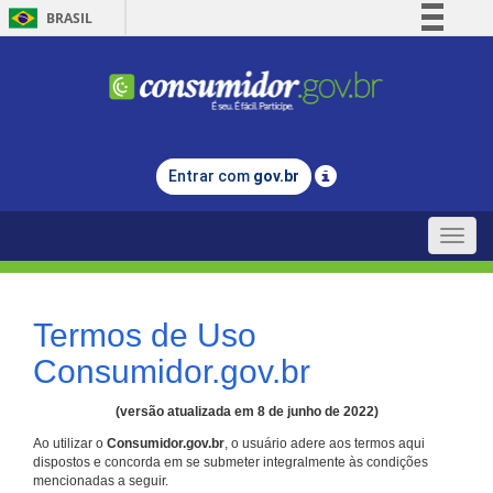
BRASIL
Simplifique!
Comunica BR
Participe
Acesso à informação
Entrar com
gov.br
Legislação
Canais
Toggle
naviga
Termos de Uso
Consumidor.gov.br
(versão atualizada em 8 de junho de 2022)
Ao utilizar o
Consumidor.gov.br
, o usuário adere aos termos aqui
dispostos e concorda em se submeter integralmente às condições
mencionadas a seguir.