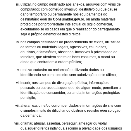
utilizar, no campo destinado aos anexos, arquivos com vírus de
computador, com conteúdo invasivo, destrutivo ou que cause
dano temporário ou permanente nos equipamentos do
destinatário e/ou do
Consumidor.gov.br
, ou ainda materiais
protegidos por propriedade intelectual ou sigilo comercial,
excetuando-se os casos em que o realizador do carregamento
seja o próprio detentor destes direitos;
nos campos destinados ao preenchimento de textos, utilizar-se
de termos ou materiais ilegais, agressivos, caluniosos,
abusivos, difamatórios, obscenos, invasivos à privacidade de
terceiros, que atentem contra os bons costumes, a moral ou
ainda que contrariem a ordem pública;
realizar cadastro ou reclamação utilizando dados ou
identificando-se como terceiro sem autorização deste último;
inserir, nos campos de divulgação pública, informações
pessoais ou outras quaisquer que, de algum modo, permitam a
identificação do consumidor, ou ainda, informações protegidas
por sigilo;
alterar, excluir e/ou corromper dados e informações do site com
o simples intuito de dificultar ou obstruir o registro e/ou solução
da demanda;
difamar, abusar, assediar, perseguir, ameaçar ou violar
quaisquer direitos individuais (como a privacidade dos usuários