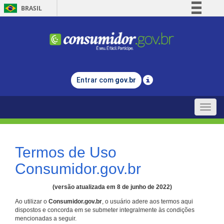
BRASIL
Simplifique!
Comunica BR
Participe
Acesso à informação
Entrar com
gov.br
Legislação
Canais
Toggle
naviga
Termos de Uso
Consumidor.gov.br
(versão atualizada em 8 de junho de 2022)
Ao utilizar o
Consumidor.gov.br
, o usuário adere aos termos aqui
dispostos e concorda em se submeter integralmente às condições
mencionadas a seguir.