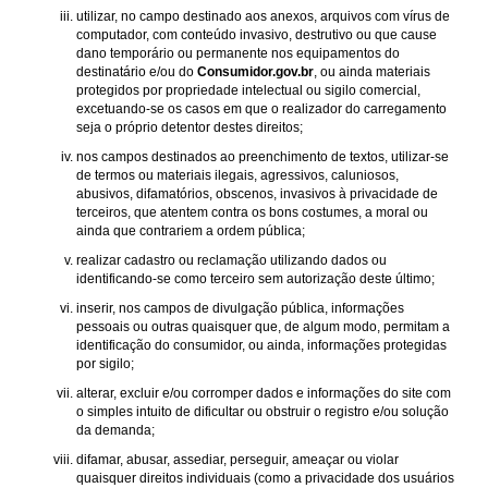
utilizar, no campo destinado aos anexos, arquivos com vírus de
computador, com conteúdo invasivo, destrutivo ou que cause
dano temporário ou permanente nos equipamentos do
destinatário e/ou do
Consumidor.gov.br
, ou ainda materiais
protegidos por propriedade intelectual ou sigilo comercial,
excetuando-se os casos em que o realizador do carregamento
seja o próprio detentor destes direitos;
nos campos destinados ao preenchimento de textos, utilizar-se
de termos ou materiais ilegais, agressivos, caluniosos,
abusivos, difamatórios, obscenos, invasivos à privacidade de
terceiros, que atentem contra os bons costumes, a moral ou
ainda que contrariem a ordem pública;
realizar cadastro ou reclamação utilizando dados ou
identificando-se como terceiro sem autorização deste último;
inserir, nos campos de divulgação pública, informações
pessoais ou outras quaisquer que, de algum modo, permitam a
identificação do consumidor, ou ainda, informações protegidas
por sigilo;
alterar, excluir e/ou corromper dados e informações do site com
o simples intuito de dificultar ou obstruir o registro e/ou solução
da demanda;
difamar, abusar, assediar, perseguir, ameaçar ou violar
quaisquer direitos individuais (como a privacidade dos usuários