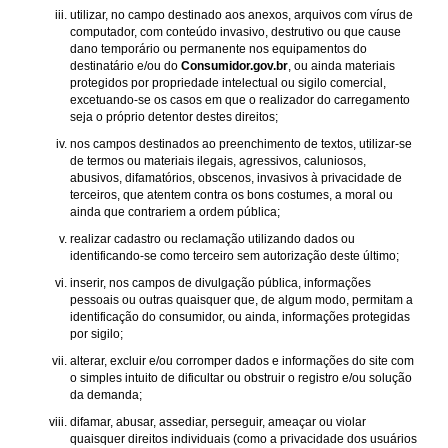
utilizar, no campo destinado aos anexos, arquivos com vírus de
computador, com conteúdo invasivo, destrutivo ou que cause
dano temporário ou permanente nos equipamentos do
destinatário e/ou do
Consumidor.gov.br
, ou ainda materiais
protegidos por propriedade intelectual ou sigilo comercial,
excetuando-se os casos em que o realizador do carregamento
seja o próprio detentor destes direitos;
nos campos destinados ao preenchimento de textos, utilizar-se
de termos ou materiais ilegais, agressivos, caluniosos,
abusivos, difamatórios, obscenos, invasivos à privacidade de
terceiros, que atentem contra os bons costumes, a moral ou
ainda que contrariem a ordem pública;
realizar cadastro ou reclamação utilizando dados ou
identificando-se como terceiro sem autorização deste último;
inserir, nos campos de divulgação pública, informações
pessoais ou outras quaisquer que, de algum modo, permitam a
identificação do consumidor, ou ainda, informações protegidas
por sigilo;
alterar, excluir e/ou corromper dados e informações do site com
o simples intuito de dificultar ou obstruir o registro e/ou solução
da demanda;
difamar, abusar, assediar, perseguir, ameaçar ou violar
quaisquer direitos individuais (como a privacidade dos usuários