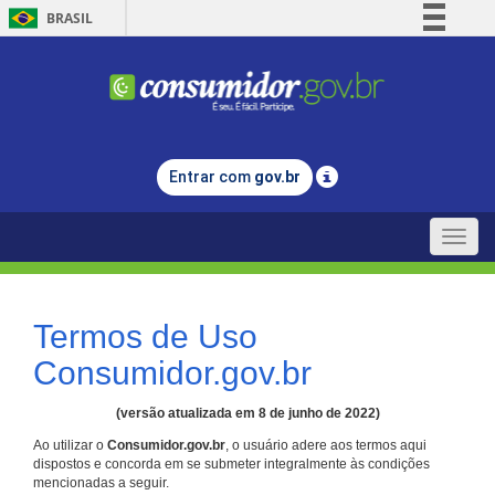
BRASIL
Simplifique!
Comunica BR
Participe
Acesso à informação
Entrar com
gov.br
Legislação
Canais
Toggle
naviga
Termos de Uso
Consumidor.gov.br
(versão atualizada em 8 de junho de 2022)
Ao utilizar o
Consumidor.gov.br
, o usuário adere aos termos aqui
dispostos e concorda em se submeter integralmente às condições
mencionadas a seguir.