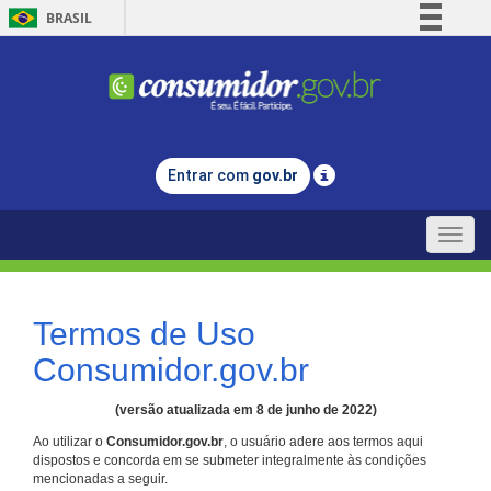
BRASIL
Simplifique!
Comunica BR
Participe
Acesso à informação
Entrar com
gov.br
Legislação
Canais
Toggle
naviga
Termos de Uso
Consumidor.gov.br
(versão atualizada em 8 de junho de 2022)
Ao utilizar o
Consumidor.gov.br
, o usuário adere aos termos aqui
dispostos e concorda em se submeter integralmente às condições
mencionadas a seguir.