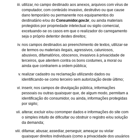
utilizar, no campo destinado aos anexos, arquivos com vírus de
computador, com conteúdo invasivo, destrutivo ou que cause
dano temporário ou permanente nos equipamentos do
destinatário e/ou do
Consumidor.gov.br
, ou ainda materiais
protegidos por propriedade intelectual ou sigilo comercial,
excetuando-se os casos em que o realizador do carregamento
seja o próprio detentor destes direitos;
nos campos destinados ao preenchimento de textos, utilizar-se
de termos ou materiais ilegais, agressivos, caluniosos,
abusivos, difamatórios, obscenos, invasivos à privacidade de
terceiros, que atentem contra os bons costumes, a moral ou
ainda que contrariem a ordem pública;
realizar cadastro ou reclamação utilizando dados ou
identificando-se como terceiro sem autorização deste último;
inserir, nos campos de divulgação pública, informações
pessoais ou outras quaisquer que, de algum modo, permitam a
identificação do consumidor, ou ainda, informações protegidas
por sigilo;
alterar, excluir e/ou corromper dados e informações do site com
o simples intuito de dificultar ou obstruir o registro e/ou solução
da demanda;
difamar, abusar, assediar, perseguir, ameaçar ou violar
quaisquer direitos individuais (como a privacidade dos usuários