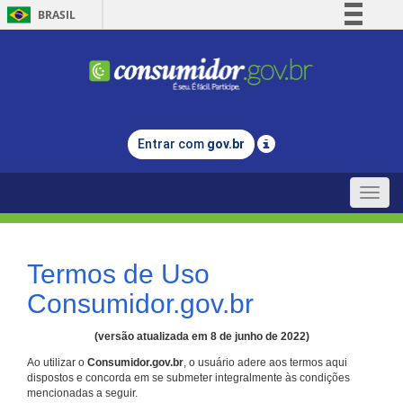
BRASIL
Simplifique!
Comunica BR
Participe
Acesso à informação
Entrar com
gov.br
Legislação
Canais
Toggle
naviga
Termos de Uso
Consumidor.gov.br
(versão atualizada em 8 de junho de 2022)
Ao utilizar o
Consumidor.gov.br
, o usuário adere aos termos aqui
dispostos e concorda em se submeter integralmente às condições
mencionadas a seguir.