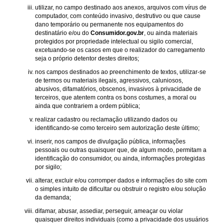
utilizar, no campo destinado aos anexos, arquivos com vírus de
computador, com conteúdo invasivo, destrutivo ou que cause
dano temporário ou permanente nos equipamentos do
destinatário e/ou do
Consumidor.gov.br
, ou ainda materiais
protegidos por propriedade intelectual ou sigilo comercial,
excetuando-se os casos em que o realizador do carregamento
seja o próprio detentor destes direitos;
nos campos destinados ao preenchimento de textos, utilizar-se
de termos ou materiais ilegais, agressivos, caluniosos,
abusivos, difamatórios, obscenos, invasivos à privacidade de
terceiros, que atentem contra os bons costumes, a moral ou
ainda que contrariem a ordem pública;
realizar cadastro ou reclamação utilizando dados ou
identificando-se como terceiro sem autorização deste último;
inserir, nos campos de divulgação pública, informações
pessoais ou outras quaisquer que, de algum modo, permitam a
identificação do consumidor, ou ainda, informações protegidas
por sigilo;
alterar, excluir e/ou corromper dados e informações do site com
o simples intuito de dificultar ou obstruir o registro e/ou solução
da demanda;
difamar, abusar, assediar, perseguir, ameaçar ou violar
quaisquer direitos individuais (como a privacidade dos usuários