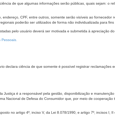
 ciência de que algumas informações serão públicas, quais sejam: o re
me, endereço, CPF, entre outros, somente serão visíveis ao fornecedor
gionais poderão ser utilizados de forma não individualizada para fins e
estadas pelo usuário deverá ser motivada e submetida à apreciação do 
s Pessoais.
io declara ciência de que somente é possível registrar reclamações e
da Justiça é a responsável pela gestão, disponibilização e manutenção
tema Nacional de Defesa do Consumidor que, por meio de cooperação 
sto no artigo 4º, inciso V, da Lei 8.078/1990, e artigo 7º, incisos I, II