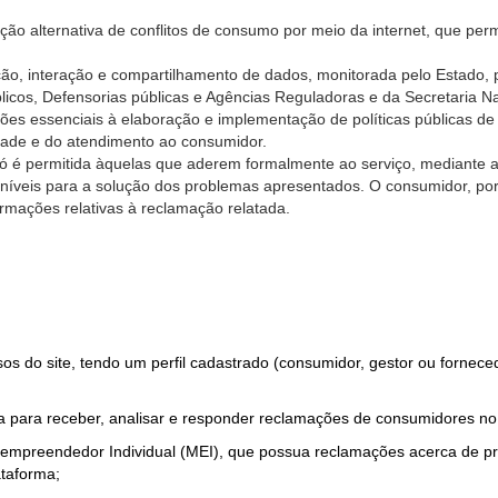
ão alternativa de conflitos de consumo por meio da internet, que perm
ção, interação e compartilhamento de dados, monitorada pelo Estado, 
úblicos, Defensorias públicas e Agências Reguladoras e da Secretaria 
ões essenciais à elaboração e implementação de políticas públicas de
dade e do atendimento ao consumidor.
só é permitida àquelas que aderem formalmente ao serviço, mediante
sponíveis para a solução dos problemas apresentados. O consumidor, po
rmações relativas à reclamação relatada.
rsos do site, tendo um perfil cadastrado (consumidor, gestor ou fornec
 para receber, analisar e responder reclamações de consumidores no
roempreendedor Individual (MEI), que possua reclamações acerca de 
taforma;