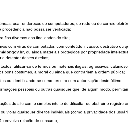
rrôneas; usar endereços de computadores, de rede ou de correio eletr
a procedência não possa ser verificada;
a fins diversos das finalidades do site;
quivos com vírus de computador, com conteúdo invasivo, destrutivo ou
idor.gov.br
, ou ainda materiais protegidos por propriedade intelectu
io detentor destes direitos;
tos, utilizar-se de termos ou materiais ilegais, agressivos, calunioso
 os bons costumes, a moral ou ainda que contrariem a ordem pública;
dos ou identificando-se como terceiro sem autorização deste último;
nformações pessoais ou outras quaisquer que, de algum modo, permitam
ações do site com o simples intuito de dificultar ou obstruir o registr
ou violar quaisquer direitos individuais (como a privacidade dos usuár
não envolva relação de consumo;