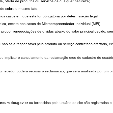
de, oferta de produtos ou serviços de qualquer natureza;
ade sobre o mesmo fato;
 nos casos em que esta for obrigatória por determinação legal;
dica, exceto nos casos de Microempreendedor Individual (MEI);
a propor renegociações de dívidas abaixo do valor principal devido, sen
 não seja responsável pelo produto ou serviço contratado/ofertado, e
pode implicar o cancelamento da reclamação e/ou do cadastro do usu
ornecedor poderá recusar a reclamação, que será analisada por um ór
nsumidor.gov.br
ou fornecidas pelo usuário do site são registradas