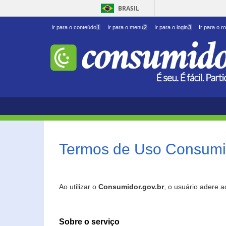
BRASIL
Ir para o conteúdo
1
Ir para o menu
2
Ir para o login
3
Ir para o r
Termos de Uso Consumid
Ao utilizar o
Consumidor.gov.br
, o usuário adere 
Sobre o serviço