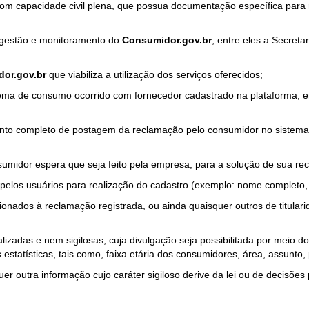
com capacidade civil plena, que possua documentação específica para 
a gestão e monitoramento do
Consumidor.gov.br
, entre eles a Secret
or.gov.br
que viabiliza a utilização dos serviços oferecidos;
ma de consumo ocorrido com fornecedor cadastrado na plataforma, em
to completo de postagem da reclamação pelo consumidor no sistema
sumidor espera que seja feito pela empresa, para a solução de sua re
pelos usuários para realização do cadastro (exemplo: nome completo, t
onados à reclamação registrada, ou ainda quaisquer outros de titularid
lizadas e nem sigilosas, cuja divulgação seja possibilitada por meio do
estatísticas, tais como, faixa etária dos consumidores, área, assunto
r outra informação cujo caráter sigiloso derive da lei ou de decisões p