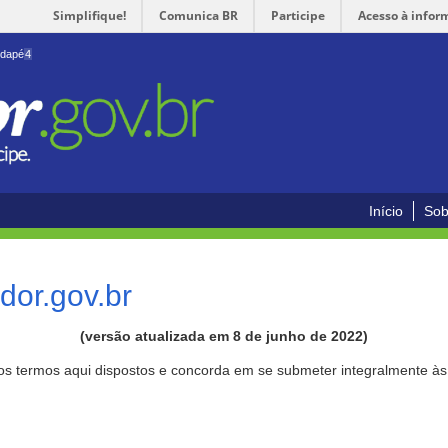
Simplifique!
Comunica BR
Participe
Acesso à infor
odapé
4
Início
Sob
or.gov.br
(versão atualizada em 8 de junho de 2022)
aos termos aqui dispostos e concorda em se submeter integralmente à