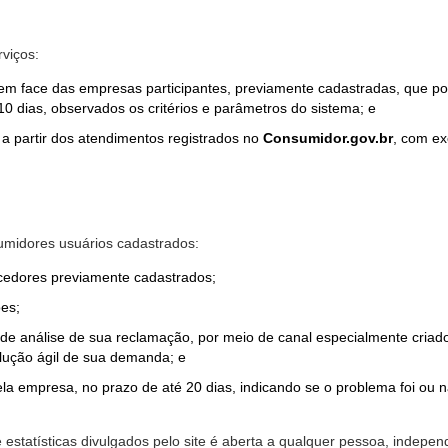
rviços:
em face das empresas participantes, previamente cadastradas, que por
0 dias, observados os critérios e parâmetros do sistema; e
a partir dos atendimentos registrados no
Consumidor.gov.br
, com ex
midores usuários cadastrados:
ecedores previamente cadastrados;
es;
o de análise de sua reclamação, por meio de canal especialmente cr
olução ágil de sua demanda; e
ela empresa, no prazo de até 20 dias, indicando se o problema foi ou n
e estatísticas divulgados pelo site é aberta a qualquer pessoa, indep