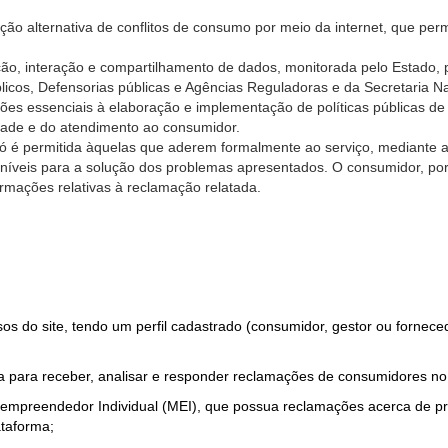
ão alternativa de conflitos de consumo por meio da internet, que perm
ção, interação e compartilhamento de dados, monitorada pelo Estado, 
úblicos, Defensorias públicas e Agências Reguladoras e da Secretaria 
ões essenciais à elaboração e implementação de políticas públicas de
dade e do atendimento ao consumidor.
só é permitida àquelas que aderem formalmente ao serviço, mediante
sponíveis para a solução dos problemas apresentados. O consumidor, po
rmações relativas à reclamação relatada.
rsos do site, tendo um perfil cadastrado (consumidor, gestor ou fornec
 para receber, analisar e responder reclamações de consumidores no
roempreendedor Individual (MEI), que possua reclamações acerca de 
taforma;