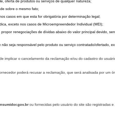
de, oferta de produtos ou serviços de qualquer natureza;
ade sobre o mesmo fato;
 nos casos em que esta for obrigatória por determinação legal;
dica, exceto nos casos de Microempreendedor Individual (MEI);
a propor renegociações de dívidas abaixo do valor principal devido, sen
 não seja responsável pelo produto ou serviço contratado/ofertado, e
pode implicar o cancelamento da reclamação e/ou do cadastro do usu
ornecedor poderá recusar a reclamação, que será analisada por um ór
nsumidor.gov.br
ou fornecidas pelo usuário do site são registradas