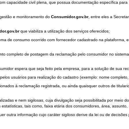
com capacidade civil plena, que possua documentação específica para 
a gestão e monitoramento do
Consumidor.gov.br
, entre eles a Secret
or.gov.br
que viabiliza a utilização dos serviços oferecidos;
ma de consumo ocorrido com fornecedor cadastrado na plataforma, em
to completo de postagem da reclamação pelo consumidor no sistema
sumidor espera que seja feito pela empresa, para a solução de sua re
pelos usuários para realização do cadastro (exemplo: nome completo, t
onados à reclamação registrada, ou ainda quaisquer outros de titularid
lizadas e nem sigilosas, cuja divulgação seja possibilitada por meio do
estatísticas, tais como, faixa etária dos consumidores, área, assunto
r outra informação cujo caráter sigiloso derive da lei ou de decisões p