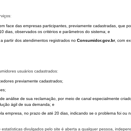
rviços:
em face das empresas participantes, previamente cadastradas, que por
0 dias, observados os critérios e parâmetros do sistema; e
a partir dos atendimentos registrados no
Consumidor.gov.br
, com ex
midores usuários cadastrados:
ecedores previamente cadastrados;
es;
o de análise de sua reclamação, por meio de canal especialmente cr
olução ágil de sua demanda; e
ela empresa, no prazo de até 20 dias, indicando se o problema foi ou n
e estatísticas divulgados pelo site é aberta a qualquer pessoa, indep