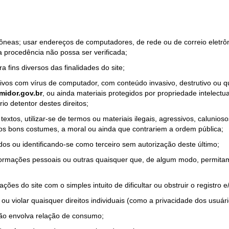
rrôneas; usar endereços de computadores, de rede ou de correio eletr
a procedência não possa ser verificada;
a fins diversos das finalidades do site;
quivos com vírus de computador, com conteúdo invasivo, destrutivo ou
idor.gov.br
, ou ainda materiais protegidos por propriedade intelectu
io detentor destes direitos;
tos, utilizar-se de termos ou materiais ilegais, agressivos, calunioso
 os bons costumes, a moral ou ainda que contrariem a ordem pública;
dos ou identificando-se como terceiro sem autorização deste último;
nformações pessoais ou outras quaisquer que, de algum modo, permitam
ações do site com o simples intuito de dificultar ou obstruir o registr
ou violar quaisquer direitos individuais (como a privacidade dos usuár
não envolva relação de consumo;