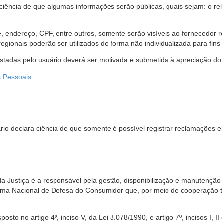
 ciência de que algumas informações serão públicas, quais sejam: o re
me, endereço, CPF, entre outros, somente serão visíveis ao fornecedor
gionais poderão ser utilizados de forma não individualizada para fins e
estadas pelo usuário deverá ser motivada e submetida à apreciação do 
s Pessoais.
io declara ciência de que somente é possível registrar reclamações e
da Justiça é a responsável pela gestão, disponibilização e manutenção
tema Nacional de Defesa do Consumidor que, por meio de cooperação 
sto no artigo 4º, inciso V, da Lei 8.078/1990, e artigo 7º, incisos I, II