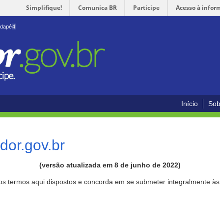
Simplifique!
Comunica BR
Participe
Acesso à infor
odapé
4
Início
Sob
or.gov.br
(versão atualizada em 8 de junho de 2022)
aos termos aqui dispostos e concorda em se submeter integralmente à