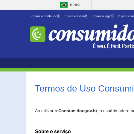
BRASIL
Ir para o conteúdo
1
Ir para o menu
2
Ir para o login
3
Ir para o r
Termos de Uso Consumid
Ao utilizar o
Consumidor.gov.br
, o usuário adere 
Sobre o serviço