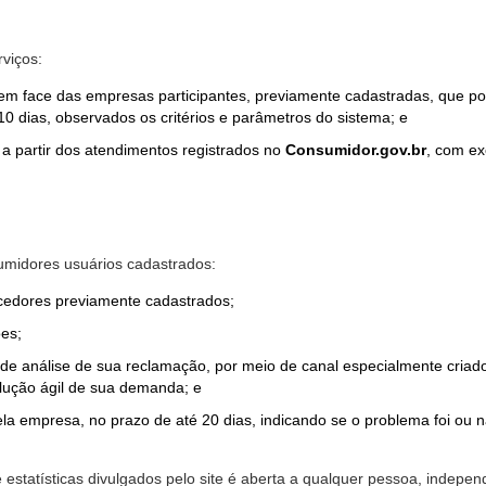
rviços:
em face das empresas participantes, previamente cadastradas, que por
0 dias, observados os critérios e parâmetros do sistema; e
a partir dos atendimentos registrados no
Consumidor.gov.br
, com ex
midores usuários cadastrados:
ecedores previamente cadastrados;
es;
o de análise de sua reclamação, por meio de canal especialmente cr
olução ágil de sua demanda; e
ela empresa, no prazo de até 20 dias, indicando se o problema foi ou n
e estatísticas divulgados pelo site é aberta a qualquer pessoa, indep