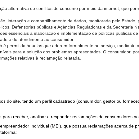
ão alternativa de conflitos de consumo por meio da internet, que perm
ção, interação e compartilhamento de dados, monitorada pelo Estado, 
úblicos, Defensorias públicas e Agências Reguladoras e da Secretaria 
ões essenciais à elaboração e implementação de políticas públicas de
dade e do atendimento ao consumidor.
só é permitida àquelas que aderem formalmente ao serviço, mediante
sponíveis para a solução dos problemas apresentados. O consumidor, po
rmações relativas à reclamação relatada.
rsos do site, tendo um perfil cadastrado (consumidor, gestor ou fornec
 para receber, analisar e responder reclamações de consumidores no
roempreendedor Individual (MEI), que possua reclamações acerca de 
taforma;