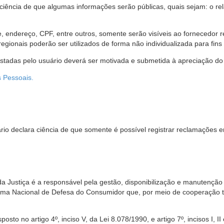
 ciência de que algumas informações serão públicas, quais sejam: o re
me, endereço, CPF, entre outros, somente serão visíveis ao fornecedor
gionais poderão ser utilizados de forma não individualizada para fins e
estadas pelo usuário deverá ser motivada e submetida à apreciação do 
s Pessoais.
io declara ciência de que somente é possível registrar reclamações e
da Justiça é a responsável pela gestão, disponibilização e manutenção
tema Nacional de Defesa do Consumidor que, por meio de cooperação 
sto no artigo 4º, inciso V, da Lei 8.078/1990, e artigo 7º, incisos I, II