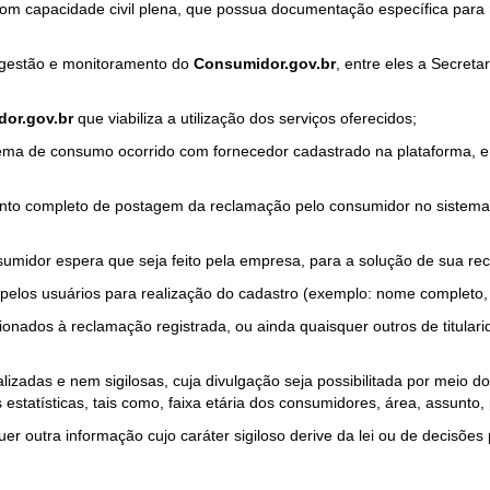
com capacidade civil plena, que possua documentação específica para 
a gestão e monitoramento do
Consumidor.gov.br
, entre eles a Secret
or.gov.br
que viabiliza a utilização dos serviços oferecidos;
ma de consumo ocorrido com fornecedor cadastrado na plataforma, em
to completo de postagem da reclamação pelo consumidor no sistema
sumidor espera que seja feito pela empresa, para a solução de sua re
pelos usuários para realização do cadastro (exemplo: nome completo, t
onados à reclamação registrada, ou ainda quaisquer outros de titularid
lizadas e nem sigilosas, cuja divulgação seja possibilitada por meio do
estatísticas, tais como, faixa etária dos consumidores, área, assunto
r outra informação cujo caráter sigiloso derive da lei ou de decisões p