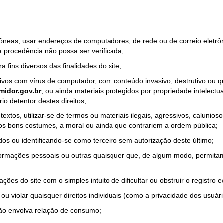
rrôneas; usar endereços de computadores, de rede ou de correio eletr
a procedência não possa ser verificada;
a fins diversos das finalidades do site;
quivos com vírus de computador, com conteúdo invasivo, destrutivo ou
idor.gov.br
, ou ainda materiais protegidos por propriedade intelectu
io detentor destes direitos;
tos, utilizar-se de termos ou materiais ilegais, agressivos, calunioso
 os bons costumes, a moral ou ainda que contrariem a ordem pública;
dos ou identificando-se como terceiro sem autorização deste último;
nformações pessoais ou outras quaisquer que, de algum modo, permitam
ações do site com o simples intuito de dificultar ou obstruir o registr
ou violar quaisquer direitos individuais (como a privacidade dos usuár
não envolva relação de consumo;