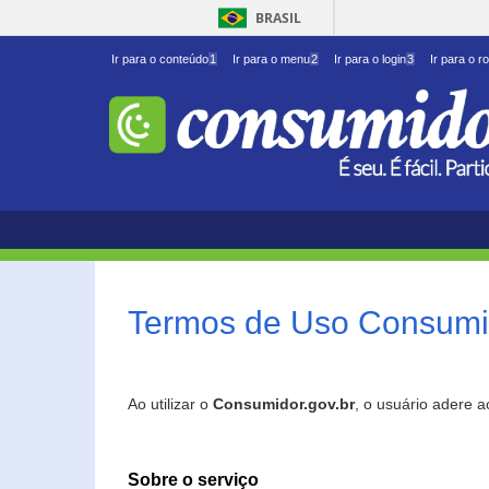
BRASIL
Ir para o conteúdo
1
Ir para o menu
2
Ir para o login
3
Ir para o r
Termos de Uso Consumid
Ao utilizar o
Consumidor.gov.br
, o usuário adere 
Sobre o serviço