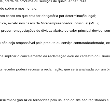
de, oferta de produtos ou serviços de qualquer natureza;
ade sobre o mesmo fato;
 nos casos em que esta for obrigatória por determinação legal;
dica, exceto nos casos de Microempreendedor Individual (MEI);
a propor renegociações de dívidas abaixo do valor principal devido, sen
 não seja responsável pelo produto ou serviço contratado/ofertado, e
pode implicar o cancelamento da reclamação e/ou do cadastro do usu
ornecedor poderá recusar a reclamação, que será analisada por um ór
nsumidor.gov.br
ou fornecidas pelo usuário do site são registradas