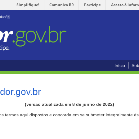
Simplifique!
Comunica BR
Participe
Acesso à infor
odapé
4
Início
Sob
or.gov.br
(versão atualizada em 8 de junho de 2022)
aos termos aqui dispostos e concorda em se submeter integralmente à