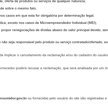
de, oferta de produtos ou serviços de qualquer natureza;
ade sobre o mesmo fato;
 nos casos em que esta for obrigatória por determinação legal;
dica, exceto nos casos de Microempreendedor Individual (MEI);
a propor renegociações de dívidas abaixo do valor principal devido, sen
 não seja responsável pelo produto ou serviço contratado/ofertado, e
pode implicar o cancelamento da reclamação e/ou do cadastro do usu
ornecedor poderá recusar a reclamação, que será analisada por um ór
nsumidor.gov.br
ou fornecidas pelo usuário do site são registradas