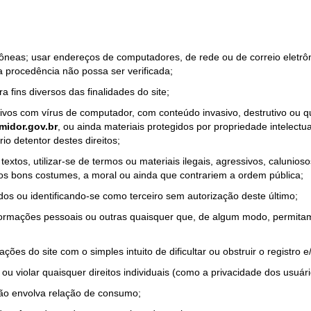
rrôneas; usar endereços de computadores, de rede ou de correio eletr
a procedência não possa ser verificada;
a fins diversos das finalidades do site;
quivos com vírus de computador, com conteúdo invasivo, destrutivo ou
idor.gov.br
, ou ainda materiais protegidos por propriedade intelectu
io detentor destes direitos;
tos, utilizar-se de termos ou materiais ilegais, agressivos, calunioso
 os bons costumes, a moral ou ainda que contrariem a ordem pública;
dos ou identificando-se como terceiro sem autorização deste último;
nformações pessoais ou outras quaisquer que, de algum modo, permitam
ações do site com o simples intuito de dificultar ou obstruir o registr
ou violar quaisquer direitos individuais (como a privacidade dos usuár
não envolva relação de consumo;