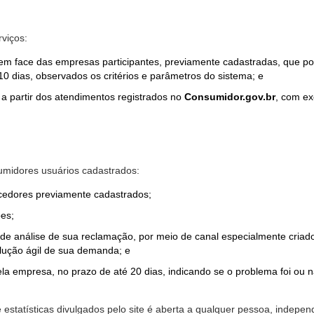
rviços:
em face das empresas participantes, previamente cadastradas, que por
0 dias, observados os critérios e parâmetros do sistema; e
a partir dos atendimentos registrados no
Consumidor.gov.br
, com ex
midores usuários cadastrados:
ecedores previamente cadastrados;
es;
o de análise de sua reclamação, por meio de canal especialmente cr
olução ágil de sua demanda; e
ela empresa, no prazo de até 20 dias, indicando se o problema foi ou n
e estatísticas divulgados pelo site é aberta a qualquer pessoa, indep