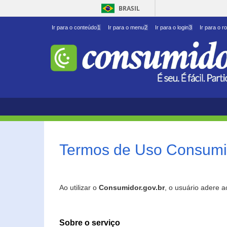
BRASIL
Ir para o conteúdo
1
Ir para o menu
2
Ir para o login
3
Ir para o r
Termos de Uso Consumid
Ao utilizar o
Consumidor.gov.br
, o usuário adere 
Sobre o serviço