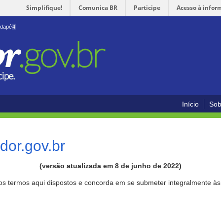
Simplifique!
Comunica BR
Participe
Acesso à infor
odapé
4
Início
Sob
or.gov.br
(versão atualizada em 8 de junho de 2022)
aos termos aqui dispostos e concorda em se submeter integralmente à