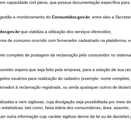
com capacidade civil plena, que possua documentação específica para 
a gestão e monitoramento do
Consumidor.gov.br
, entre eles a Secret
or.gov.br
que viabiliza a utilização dos serviços oferecidos;
ma de consumo ocorrido com fornecedor cadastrado na plataforma, em
to completo de postagem da reclamação pelo consumidor no sistema
sumidor espera que seja feito pela empresa, para a solução de sua re
pelos usuários para realização do cadastro (exemplo: nome completo, t
onados à reclamação registrada, ou ainda quaisquer outros de titularid
lizadas e nem sigilosas, cuja divulgação seja possibilitada por meio do
estatísticas, tais como, faixa etária dos consumidores, área, assunto
r outra informação cujo caráter sigiloso derive da lei ou de decisões p