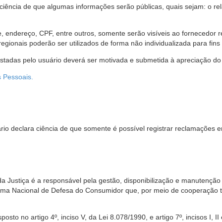
 ciência de que algumas informações serão públicas, quais sejam: o re
me, endereço, CPF, entre outros, somente serão visíveis ao fornecedor
gionais poderão ser utilizados de forma não individualizada para fins e
estadas pelo usuário deverá ser motivada e submetida à apreciação do 
s Pessoais.
io declara ciência de que somente é possível registrar reclamações e
da Justiça é a responsável pela gestão, disponibilização e manutenção
tema Nacional de Defesa do Consumidor que, por meio de cooperação 
sto no artigo 4º, inciso V, da Lei 8.078/1990, e artigo 7º, incisos I, II