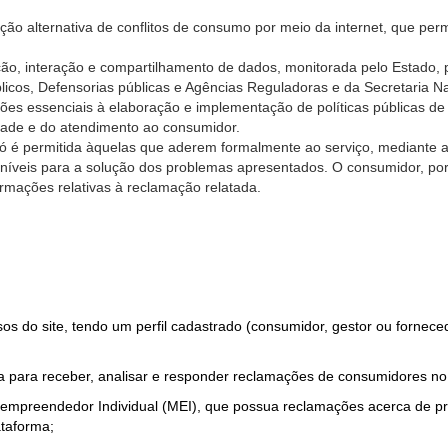
ão alternativa de conflitos de consumo por meio da internet, que perm
ção, interação e compartilhamento de dados, monitorada pelo Estado, 
úblicos, Defensorias públicas e Agências Reguladoras e da Secretaria 
ões essenciais à elaboração e implementação de políticas públicas de
dade e do atendimento ao consumidor.
só é permitida àquelas que aderem formalmente ao serviço, mediante
sponíveis para a solução dos problemas apresentados. O consumidor, po
rmações relativas à reclamação relatada.
rsos do site, tendo um perfil cadastrado (consumidor, gestor ou fornec
 para receber, analisar e responder reclamações de consumidores no
roempreendedor Individual (MEI), que possua reclamações acerca de 
taforma;