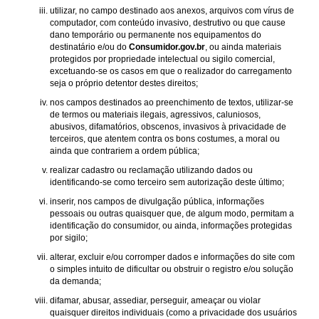
utilizar, no campo destinado aos anexos, arquivos com vírus de
computador, com conteúdo invasivo, destrutivo ou que cause
dano temporário ou permanente nos equipamentos do
destinatário e/ou do
Consumidor.gov.br
, ou ainda materiais
protegidos por propriedade intelectual ou sigilo comercial,
excetuando-se os casos em que o realizador do carregamento
seja o próprio detentor destes direitos;
nos campos destinados ao preenchimento de textos, utilizar-se
de termos ou materiais ilegais, agressivos, caluniosos,
abusivos, difamatórios, obscenos, invasivos à privacidade de
terceiros, que atentem contra os bons costumes, a moral ou
ainda que contrariem a ordem pública;
realizar cadastro ou reclamação utilizando dados ou
identificando-se como terceiro sem autorização deste último;
inserir, nos campos de divulgação pública, informações
pessoais ou outras quaisquer que, de algum modo, permitam a
identificação do consumidor, ou ainda, informações protegidas
por sigilo;
alterar, excluir e/ou corromper dados e informações do site com
o simples intuito de dificultar ou obstruir o registro e/ou solução
da demanda;
difamar, abusar, assediar, perseguir, ameaçar ou violar
quaisquer direitos individuais (como a privacidade dos usuários