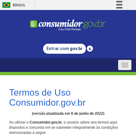
BRASIL
Simplifique!
Comunica BR
Participe
Acesso à informação
Entrar com
gov.br
Legislação
Canais
Toggle
naviga
Termos de Uso
Consumidor.gov.br
(versão atualizada em 8 de junho de 2022)
Ao utilizar o
Consumidor.gov.br
, o usuário adere aos termos aqui
dispostos e concorda em se submeter integralmente às condições
mencionadas a seguir.