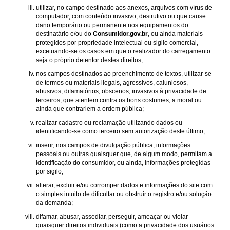
utilizar, no campo destinado aos anexos, arquivos com vírus de
computador, com conteúdo invasivo, destrutivo ou que cause
dano temporário ou permanente nos equipamentos do
destinatário e/ou do
Consumidor.gov.br
, ou ainda materiais
protegidos por propriedade intelectual ou sigilo comercial,
excetuando-se os casos em que o realizador do carregamento
seja o próprio detentor destes direitos;
nos campos destinados ao preenchimento de textos, utilizar-se
de termos ou materiais ilegais, agressivos, caluniosos,
abusivos, difamatórios, obscenos, invasivos à privacidade de
terceiros, que atentem contra os bons costumes, a moral ou
ainda que contrariem a ordem pública;
realizar cadastro ou reclamação utilizando dados ou
identificando-se como terceiro sem autorização deste último;
inserir, nos campos de divulgação pública, informações
pessoais ou outras quaisquer que, de algum modo, permitam a
identificação do consumidor, ou ainda, informações protegidas
por sigilo;
alterar, excluir e/ou corromper dados e informações do site com
o simples intuito de dificultar ou obstruir o registro e/ou solução
da demanda;
difamar, abusar, assediar, perseguir, ameaçar ou violar
quaisquer direitos individuais (como a privacidade dos usuários