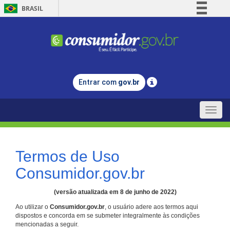
BRASIL
Simplifique!
Comunica BR
Participe
Acesso à informação
Entrar com
gov.br
Legislação
Canais
Toggle
naviga
Termos de Uso
Consumidor.gov.br
(versão atualizada em 8 de junho de 2022)
Ao utilizar o
Consumidor.gov.br
, o usuário adere aos termos aqui
dispostos e concorda em se submeter integralmente às condições
mencionadas a seguir.